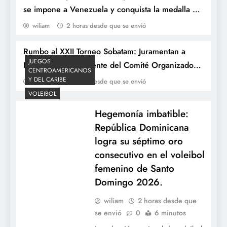
se impone a Venezuela y conquista la medalla de
oro en baloncesto 3×3 femenino de Santo
wiliam
2 horas desde que se envió
Domingo 2026.
Rumbo al XXII Torneo Sobatam: Juramentan a
JUEGOS
Salvamento al béisbol infantil: ADCIO
Robinson Lora al frente del Comité Organizador
CENTROAMERICANOS
Media financiará la participación de
del baloncesto de Tamboril.
Y DEL CARIBE
wiliam
2 horas desde que se envió
República Dominicana en la Serie del
VOLEIBOL
Caribe Kids 2026.
Hegemonía imbatible:
República Dominicana
logra su séptimo oro
consecutivo en el voleibol
femenino de Santo
Domingo 2026.
wiliam
2 horas desde que
se envió
0
6 minutos
La LIDOM cancela su participación en la