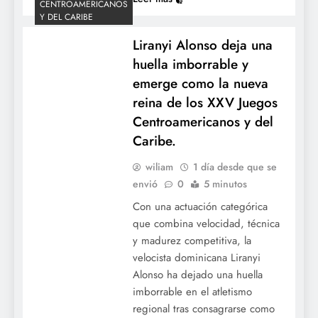
CENTROAMERICANOS
Y DEL CARIBE
Liranyi Alonso deja una
huella imborrable y
Grandes Ligas: Jornada de blanqueadas,
emerge como la nueva
palizas ofensivas y barridas en la doble
reina de los XXV Juegos
cartelera del martes de MLB.
Centroamericanos y del
Caribe.
wiliam
1 día desde que se
envió
0
5 minutos
Con una actuación categórica
que combina velocidad, técnica
y madurez competitiva, la
velocista dominicana Liranyi
Alonso ha dejado una huella
imborrable en el atletismo
Resumen de las Mayores: Poder
regional tras consagrarse como
dominicano y joyas monticulares marcan