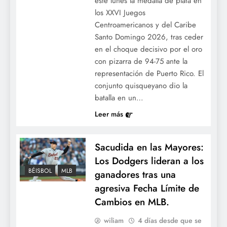
este lunes la medalla de plata en
los XXVI Juegos
Centroamericanos y del Caribe
Santo Domingo 2026, tras ceder
en el choque decisivo por el oro
con pizarra de 94-75 ante la
representación de Puerto Rico. El
conjunto quisqueyano dio la
batalla en un…
Poder quisqueyano: Junior Caminero hace
Leer más
historia con un colosal cuadrangular de
463 pies y extiende su racha destructiva.
Sacudida en las Mayores:
Los Dodgers lideran a los
BÉISBOL
MLB
ganadores tras una
agresiva Fecha Límite de
Cambios en MLB.
wiliam
4 días desde que se