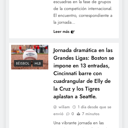
escuadras en la fase de grupos
de la competición internacional.
El encuentro, correspondiente a
la jornada…
Leer más
Jornada dramática en las
Grandes Ligas: Boston se
Estrategia ofensiva: Schwarber y Soto
BÉISBOL
MLB
impone en 13 entradas,
asumirán la vanguardia de la Liga Nacional
Cincinnati barre con
en el Juego de Estrellas.
cuadrangular de Elly de
la Cruz y los Tigres
aplastan a Seattle.
wiliam
1 día desde que se
envió
0
7 minutos
Una vibrante jornada en las