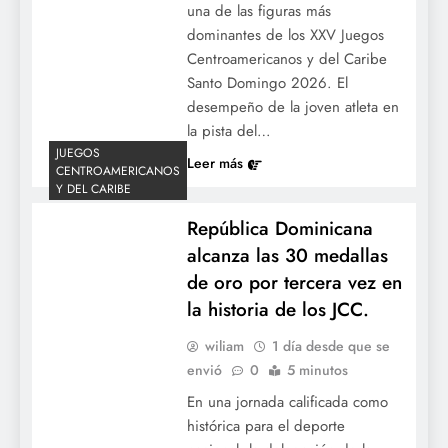
una de las figuras más
una jornada de altas revoluciones en el
dominantes de los XXV Juegos
béisbol de Grandes Ligas.
Centroamericanos y del Caribe
Santo Domingo 2026. El
desempeño de la joven atleta en
la pista del…
JUEGOS
Leer más
CENTROAMERICANOS
Y DEL CARIBE
República Dominicana
alcanza las 30 medallas
Contracción en la élite: República
de oro por tercera vez en
Dominicana registra su representación
la historia de los JCC.
más baja en el Juego de Estrellas de las
wiliam
1 día desde que se
Grandes Ligas desde 2018.
envió
0
5 minutos
En una jornada calificada como
histórica para el deporte