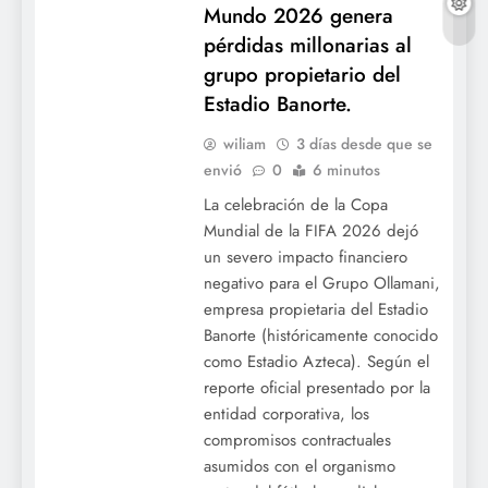
Mundo 2026 genera
pérdidas millonarias al
grupo propietario del
Estadio Banorte.
wiliam
3 días desde que se
envió
0
6 minutos
Dominio quisqueyano en las Mayores:
La celebración de la Copa
Junior Caminero y Luis García Jr. son
Mundial de la FIFA 2026 dejó
elegidos Jugadores de la Semana.
un severo impacto financiero
negativo para el Grupo Ollamani,
empresa propietaria del Estadio
Banorte (históricamente conocido
como Estadio Azteca). Según el
reporte oficial presentado por la
entidad corporativa, los
compromisos contractuales
asumidos con el organismo