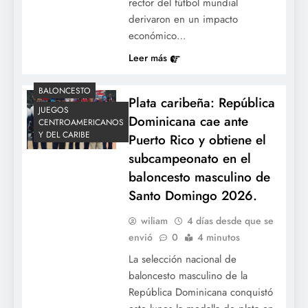
rector del fútbol mundial
derivaron en un impacto
Control y bateo oportuno: Freddie
económico…
Freeman y Mookie Betts lideran el triunfo
Leer más
de los Dodgers en el duelo de titanes ante
los Padres.
BALONCESTO
Plata caribeña: República
JUEGOS
Dominicana cae ante
CENTROAMERICANOS
Y DEL CARIBE
Puerto Rico y obtiene el
subcampeonato en el
baloncesto masculino de
Santo Domingo 2026.
wiliam
4 días desde que se
envió
0
4 minutos
Golpe de autoridad: Medias Rojas
completan barrida histórica ante los
La selección nacional de
baloncesto masculino de la
Yankees tras remontada épica en diez
República Dominicana conquistó
entradas.