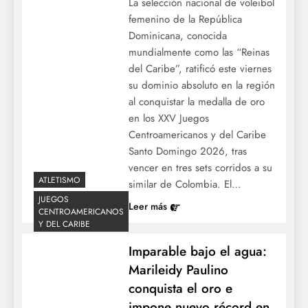
La selección nacional de voleibol
Serie del Caribe Kids 2026 por falta de
femenino de la República
vuelos.
Dominicana, conocida
mundialmente como las “Reinas
del Caribe”, ratificó este viernes
su dominio absoluto en la región
al conquistar la medalla de oro
en los XXV Juegos
Centroamericanos y del Caribe
Santo Domingo 2026, tras
vencer en tres sets corridos a su
ATLETISMO
similar de Colombia. El…
JUEGOS
Imparables: Medias Rojas vencen a los
Leer más
CENTROAMERICANOS
Rays con jonrón de Contreras y sellan su
Y DEL CARIBE
13.ª victoria consecutiva.
Imparable bajo el agua:
Marileidy Paulino
conquista el oro e
impone nuevo récord en