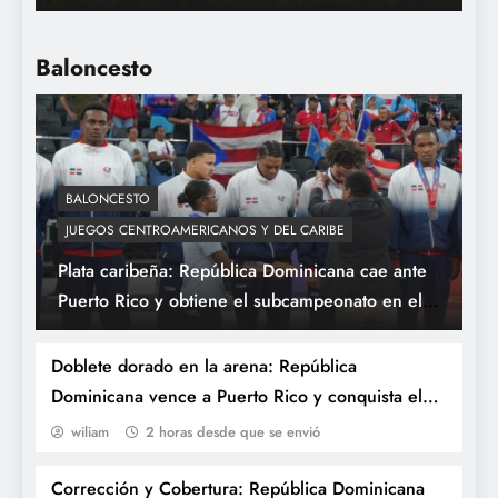
de San Diego; De La Cruz e Imai destacan
en el diamante.
Baloncesto
BALONCESTO
JUEGOS CENTROAMERICANOS Y DEL CARIBE
Plata caribeña: República Dominicana cae ante
Rumbo al oro en casa: FEDOM anuncia la
Puerto Rico y obtiene el subcampeonato en el
nómina oficial de béisbol para Santo
baloncesto masculino de Santo Domingo 2026.
Domingo 2026.
Doblete dorado en la arena: República
Dominicana vence a Puerto Rico y conquista el
oro en el baloncesto 3×3 masculino de Santo
wiliam
2 horas desde que se envió
Domingo 2026.
Corrección y Cobertura: República Dominicana