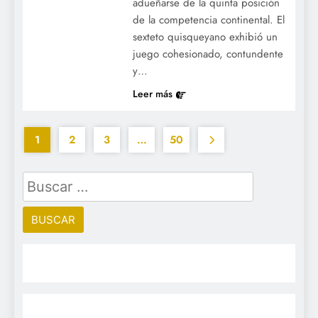
de los Mets sobre los Bravos.
adueñarse de la quinta posición
de la competencia continental. El
sexteto quisqueyano exhibió un
juego cohesionado, contundente
y…
Leer más
1
2
3
…
50
Buscar:
Jornada de las Mayores: Miami extiende su
racha ganadora, Boston propina paliza y
Cleveland estrena líder de salvamentos.