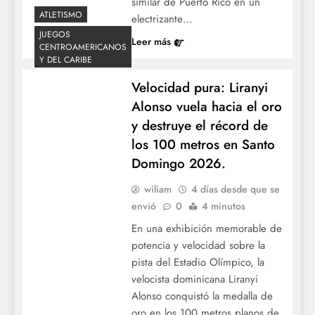
similar de Puerto Rico en un
ATLETISMO
electrizante…
JUEGOS
Leer más
CENTROAMERICANOS
Y DEL CARIBE
Velocidad pura: Liranyi
Alonso vuela hacia el oro
y destruye el récord de
los 100 metros en Santo
Domingo 2026.
wiliam
4 días desde que se
envió
0
4 minutos
En una exhibición memorable de
potencia y velocidad sobre la
pista del Estadio Olímpico, la
velocista dominicana Liranyi
Alonso conquistó la medalla de
Vigente a los 41: El capitán Emilio
oro en los 100 metros planos de