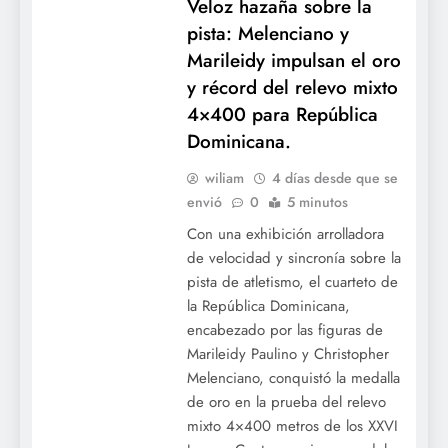
Veloz hazaña sobre la
Jornada de las Mayores: Mead y García Jr.
pista: Melenciano y
comandan el ataque de los Nacionales en
Marileidy impulsan el oro
una cartelera marcada por el pitcheo.
y récord del relevo mixto
4×400 para República
Dominicana.
wiliam
4 días desde que se
envió
0
5 minutos
Con una exhibición arrolladora
de velocidad y sincronía sobre la
pista de atletismo, el cuarteto de
la República Dominicana,
Dodgers recuperan el primer lugar en los
encabezado por las figuras de
Power Rankings de MLB impulsados por
Marileidy Paulino y Christopher
Shohei Ohtani.
Melenciano, conquistó la medalla
de oro en la prueba del relevo
mixto 4×400 metros de los XXVI