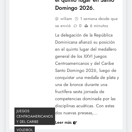
Domingo 2026.
wiliam
1 semana desde que
se envió
0
6 minutos
La delegación de la República
Dominicana afianzó su posición
en el quinto lugar del medallero
general de los XXVI Juegos
Centroamericanos y del Caribe
Resumen de MLB: Noche de poder y
Santo Domingo 2026, luego de
blanqueos en las Grandes Ligas.
conquistar una medalla de plata y
una de bronce durante una
fructífera sexta jornada de
competencias dominada por las
disciplinas acuáticas. Con estas
JUEGOS
dos nuevas preseas,…
CENTROAMERICANOS
Y DEL CARIBE
Leer más
VOLEIBOL