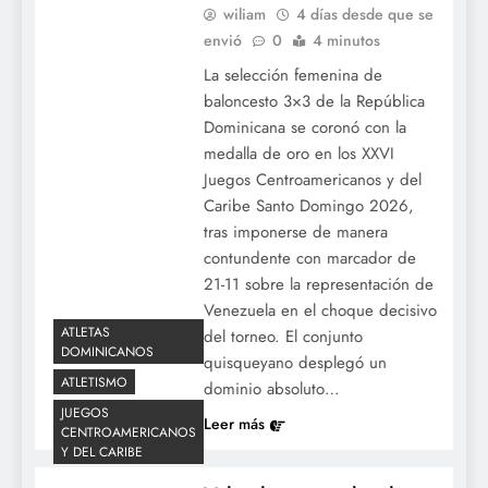
wiliam
4 días desde que se
envió
0
4 minutos
La selección femenina de
baloncesto 3×3 de la República
Dominicana se coronó con la
medalla de oro en los XXVI
Sandy Alcántara hace historia en Miami:
Juegos Centroamericanos y del
Rompe el récord de ponches de la
Caribe Santo Domingo 2026,
franquicia y alcanza los 1,002 con los
tras imponerse de manera
Marlins.
contundente con marcador de
21-11 sobre la representación de
Venezuela en el choque decisivo
ATLETAS
del torneo. El conjunto
DOMINICANOS
quisqueyano desplegó un
ATLETISMO
dominio absoluto…
JUEGOS
Leer más
CENTROAMERICANOS
Y DEL CARIBE