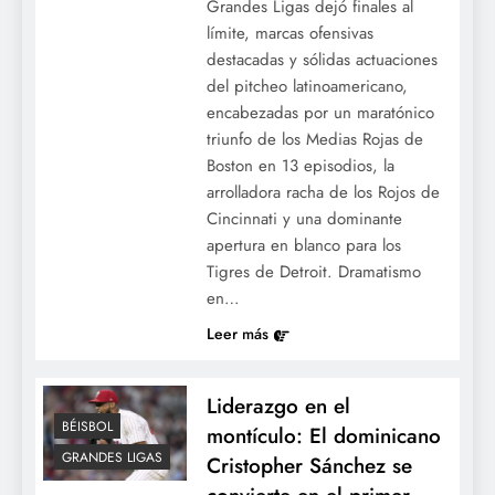
Grandes Ligas dejó finales al
límite, marcas ofensivas
destacadas y sólidas actuaciones
Declaraciones en Queens: Juan Soto
del pitcheo latinoamericano,
agradece el respaldo de los fanáticos
encabezadas por un maratónico
hacia el Juego de Estrellas y reafirma su
triunfo de los Medias Rojas de
compromiso con los Mets.
Boston en 13 episodios, la
arrolladora racha de los Rojos de
Cincinnati y una dominante
apertura en blanco para los
Tigres de Detroit. Dramatismo
en…
Leer más
Liderazgo en el
Jornada de Grandes Ligas: Adames y
BÉISBOL
montículo: El dominicano
Devers lideran ataque de Gigantes; Kelly
GRANDES LIGAS
Cristopher Sánchez se
silencia a los Padres y Texas define en la