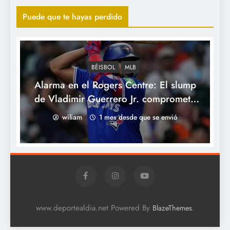
presidente del Consejo Directivo de las
Puede que te hayas perdido
Águilas Cibaeñas.
BÉISBOL
MLB
Alarma en el Rogers Centre: El slump
de Vladimir Guerrero Jr. compromete
las aspiraciones de los Azulejos en la
wiliam
1 mes desde que se envió
temporada 2026.
Súper jornada en las Mayores: Maratón
histórico de 11 jonrones en Milwaukee y
metralla latina en extrainnings.
www.deportealdia.net Powered By
.
BlazeThemes