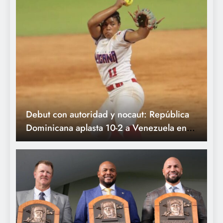
cuadrangular de Elly
de la Cruz y los
Tigres aplastan a
Seattle.
Debut con autoridad y nocaut: República
Dominicana aplasta 10-2 a Venezuela en el
estreno del softbol femenino de Santo
Domingo 2026.