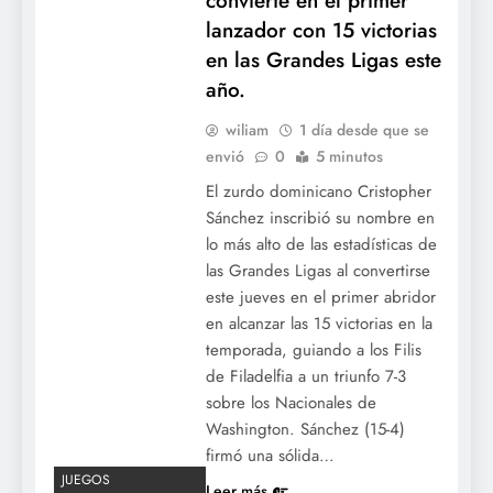
convierte en el primer
novena.
lanzador con 15 victorias
en las Grandes Ligas este
año.
wiliam
1 día desde que se
envió
0
5 minutos
El zurdo dominicano Cristopher
Sánchez inscribió su nombre en
lo más alto de las estadísticas de
Crónica de Grandes Ligas: Cease roza la
las Grandes Ligas al convertirse
gloria, Aranda castiga a Cole y los Reds
este jueves en el primer abridor
desatan su poder en la jornada del 8 de
en alcanzar las 15 victorias en la
temporada, guiando a los Filis
julio.
de Filadelfia a un triunfo 7-3
sobre los Nacionales de
Washington. Sánchez (15-4)
firmó una sólida…
JUEGOS
Leer más