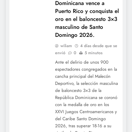
Dominicana vence a
Puerto Rico y conquista el
oro en el baloncesto 3×3
masculino de Santo
Domingo 2026.
wiliam
4 días desde que se
envió
0
5 minutos
Ante el delirio de unos 900
espectadores congregados en la
Hermosillo calienta motores: La CBPC
cancha principal del Malecón
ratifica las fechas oficiales para la Serie
Deportivo, la selección masculina
del Caribe 2027.
de baloncesto 3×3 de la
República Dominicana se coronó
con la medalla de oro en los
XXVI Juegos Centroamericanos y
del Caribe Santo Domingo
2026, tras superar 18-16 a su