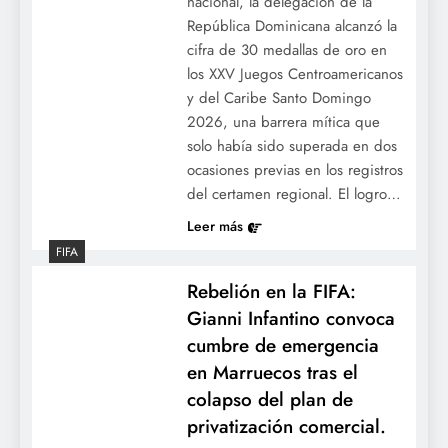
nacional, la delegación de la
República Dominicana alcanzó la
cifra de 30 medallas de oro en
los XXV Juegos Centroamericanos
y del Caribe Santo Domingo
2026, una barrera mítica que
Alarma en el Rogers Centre: El slump de
solo había sido superada en dos
Vladimir Guerrero Jr. compromete las
ocasiones previas en los registros
aspiraciones de los Azulejos en la
del certamen regional. El logro…
temporada 2026.
Leer más
FIFA
Rebelión en la FIFA:
Gianni Infantino convoca
cumbre de emergencia
en Marruecos tras el
colapso del plan de
privatización comercial.