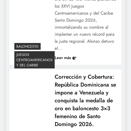
Bonifacio disipa los rumores de retiro y
los XXVI Juegos
defiende su autonomía en el terreno.
Centroamericanos y del Caribe
Santo Domingo 2026,
inmortalizando su nombre al
implantar un nuevo récord para
la justa regional. Alonso detuvo
BALONCESTO
el…
JUEGOS
Leer más
CENTROAMERICANOS
Y DEL CARIBE
Corrección y Cobertura:
Rumbo a la temporada 2026-2027: Tigres
República Dominicana se
del Licey anuncian precios de abonos para
impone a Venezuela y
la serie regular con incentivos de
conquista la medalla de
preventa.
oro en baloncesto 3×3
femenino de Santo
Domingo 2026.