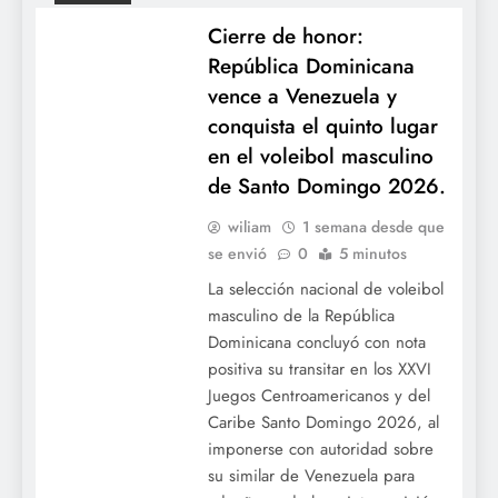
Cierre de honor:
República Dominicana
vence a Venezuela y
Zarpazo en la novena: Ben Rice y José
conquista el quinto lugar
Caballero destraban el marcador y guían
en el voleibol masculino
triunfo de los Yanquis ante Toronto.
de Santo Domingo 2026.
wiliam
1 semana desde que
se envió
0
5 minutos
La selección nacional de voleibol
masculino de la República
Dominicana concluyó con nota
positiva su transitar en los XXVI
Juegos Centroamericanos y del
Caribe Santo Domingo 2026, al
Ofensiva letal en Queens: Juan Soto y AJ
imponerse con autoridad sobre
Ewing comandan el contundente triunfo
su similar de Venezuela para