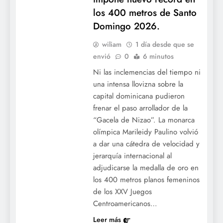
los 400 metros de Santo
Domingo 2026.
wiliam
1 día desde que se
envió
0
6 minutos
Ni las inclemencias del tiempo ni
Agenda confirmada: Las Mayores
una intensa llovizna sobre la
proyectan un histórico inicio para 2027
capital dominicana pudieron
frenar el paso arrollador de la
mientras el mercado de cambios de 2026
“Gacela de Nizao”. La monarca
entra en su etapa crucial.
olímpica Marileidy Paulino volvió
a dar una cátedra de velocidad y
jerarquía internacional al
adjudicarse la medalla de oro en
los 400 metros planos femeninos
de los XXV Juegos
Centroamericanos…
Leer más