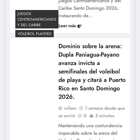
Juegos Centroamericanos y del
Caribe Santo Domingo 2026,
JUEGOS
instaurando de…
CENTROAMERICANOS
Y DEL CARIBE
Leer más
VOLEIBOL PLAYERO
Dominio sobre la arena:
Dupla Paniagua-Payano
Quiebre de sequía para Guerrero Jr.:
avanza invicta a
Azulejos barren a los Medias Rojas en
semifinales del voleibol
cierre de infarto.
de playa y citará a Puerto
Rico en Santo Domingo
2026.
wiliam
1 semana desde que
se envió
0
5 minutos
Manteniendo una contundencia
impecable sobre la arena del