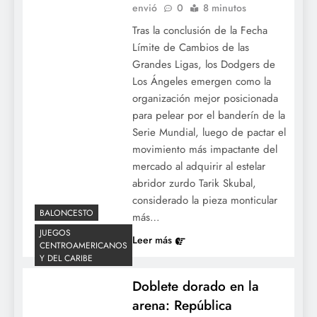
envió
0
8 minutos
Tras la conclusión de la Fecha
Límite de Cambios de las
Misión de rescate en crisis: República
Grandes Ligas, los Dodgers de
Dominicana evacua a 12 peloteros desde
Los Ángeles emergen como la
Venezuela tras devastadores terremotos.
organización mejor posicionada
para pelear por el banderín de la
Serie Mundial, luego de pactar el
movimiento más impactante del
mercado al adquirir al estelar
abridor zurdo Tarik Skubal,
considerado la pieza monticular
BALONCESTO
más…
JUEGOS
Leer más
CENTROAMERICANOS
Y DEL CARIBE
Jornada de las Mayores: Durbin castiga a
Doblete dorado en la
los Yankees y los Filis remontan una salida
arena: República
gris de Cristopher Sánchez.