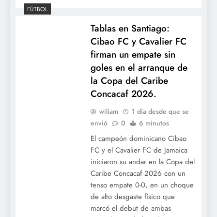
FÚTBOL
Mesa de diálogo: LIDOM y la Fenapepro
inician las negociaciones para el nuevo
Tablas en Santiago:
convenio colectivo.
Cibao FC y Cavalier FC
firman un empate sin
goles en el arranque de
la Copa del Caribe
Concacaf 2026.
wiliam
1 día desde que se
envió
0
6 minutos
El campeón dominicano Cibao
FC y el Cavalier FC de Jamaica
iniciaron su andar en la Copa del
Pitcheo hermético: La Liga Americana
Caribe Concacaf 2026 con un
blanquea 4-0 a la Nacional en el Juego de
tenso empate 0-0, en un choque
Estrellas de Grandes Ligas.
de alto desgaste físico que
marcó el debut de ambas