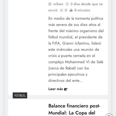
La armada dominicana está a las puertas
wiliam
3 días desde que se
de tomar por asalto las alineaciones
envió
0
8 minutos
titulares del próximo Juego de Estrellas de
En medio de la tormenta política
las Grandes Ligas.
más severa de sus diez años al
frente del máximo organismo del
fútbol mundial, el presidente de
la FIFA, Gianni Infantino, lideró
este miércoles una reunión de
crisis a puerta cerrada en el
complejo Mohammed VI de Salé
(cerca de Rabat) con los
principales ejecutivos y
directivos del ente…
Resumen de las Mayores: Jornada de
debuts impactantes, remontadas épicas y
Leer más
poder oportuno en el béisbol de la MLB.
FÚTBOL
Balance financiero post-
Mundial: La Copa del