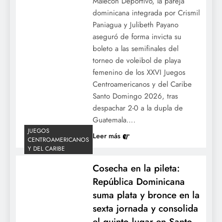
Malecón Deportivo, la pareja
dominicana integrada por Crismil
Espectáculo de Juan Soto en Nueva York:
Paniagua y Julibeth Payano
aseguró de forma invicta su
Sacude dos jonrones y brilla a la defensa
boleto a las semifinales del
en triunfo de los Mets sobre los Filis.
torneo de voleibol de playa
femenino de los XXVI Juegos
Centroamericanos y del Caribe
Santo Domingo 2026, tras
despachar 2-0 a la dupla de
Guatemala….
JUEGOS
Leer más
CENTROAMERICANOS
Y DEL CARIBE
Cosecha en la pileta:
Modernización en la pelota invernal:
República Dominicana
LIDOM aprueba calendario y un histórico
suma plata y bronce en la
Código Reglamentario único para la
sexta jornada y consolida
temporada 2026-2027.
el quinto lugar en Santo