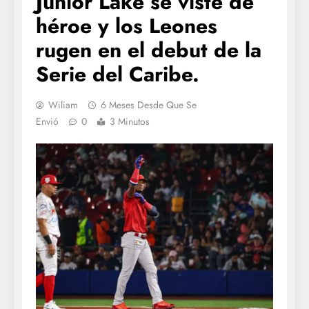
Junior Lake se viste de
héroe y los Leones
rugen en el debut de la
Serie del Caribe.
Wiliam
6 Meses Desde Que Se
Envió
0
3 Minutos