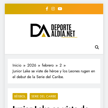
Saltar
al
contenido
• DEPORTE AL DIA •
www.deportealdia.net #deportealdia
#deportealdiard #deportealdiaperiodico
"Periodico Deportivo
Digital"
Inicio
2026
febrero
2
Junior Lake se viste de héroe y los Leones rugen en
el debut de la Serie del Caribe.
BÉISBOL
SERIE DEL CARIBE