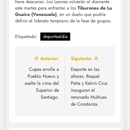
tiene descanso. Los Leones volverán al diamante
este martes para enfrentar a los
Tiburones de La
Guaira (Venezuela)
, en un duelo que podría
definir el liderato temprano de la fase de grupos.
Etiquetado:
deportealdia
Navegación
Anterior:
Siguiente:
de
Cupes arrolla a
Deporte en las
Pueblo Nuevo y
alturas: Raquel
entradas
asalta la cima del
Peña y Kelvin Cruz
Superior de
inauguran el
Santiago.
renovado Multiuso
de Constanza.