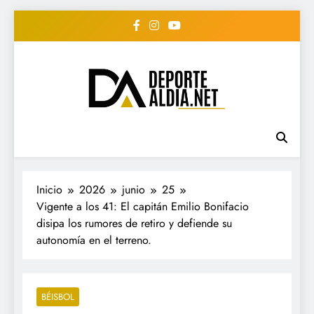
Saltar
al
contenido
• DEPORTE AL DIA •
www.deportealdia.net #deportealdia
#deportealdiard #deportealdiaperiodico
"Periodico Deportivo
Digital"
Inicio
2026
junio
25
Vigente a los 41: El capitán Emilio Bonifacio
disipa los rumores de retiro y defiende su
autonomía en el terreno.
BÉISBOL