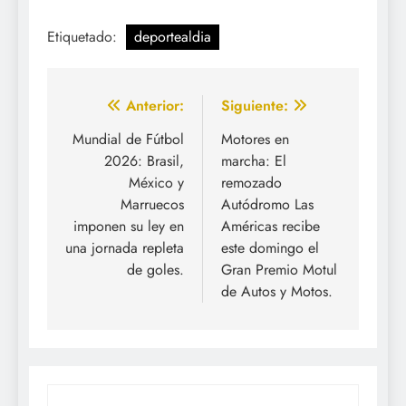
Etiquetado:
deportealdia
Navegación
Anterior:
Siguiente:
de
Mundial de Fútbol
Motores en
2026: Brasil,
marcha: El
entradas
México y
remozado
Marruecos
Autódromo Las
imponen su ley en
Américas recibe
una jornada repleta
este domingo el
de goles.
Gran Premio Motul
de Autos y Motos.