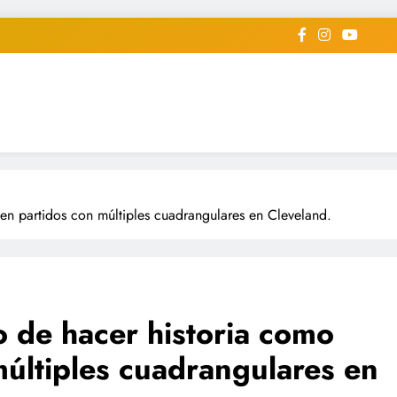
iodico Deportivo Digital"
diard #deportealdiaperiodico
 en partidos con múltiples cuadrangulares en Cleveland.
o de hacer historia como
múltiples cuadrangulares en