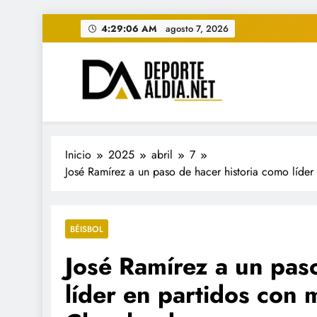
Saltar
4:29:07 AM
agosto 7, 2026
al
contenido
• DEPORTE AL DIA • "Per
www.deportealdia.net #deportealdia #deporteal
Inicio
2025
abril
7
José Ramírez a un paso de hacer historia como líder
BÉISBOL
José Ramírez a un pas
líder en partidos con 