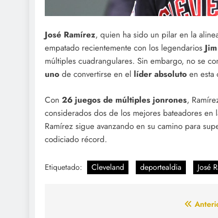
José Ramírez
, quien ha sido un pilar en la ali
empatado recientemente con los legendarios
Ji
múltiples cuadrangulares. Sin embargo, no se co
uno
de convertirse en el
líder absoluto
en esta 
Con
26 juegos de múltiples jonrones
, Ramíre
considerados dos de los mejores bateadores en la 
Ramírez sigue avanzando en su camino para super
codiciado récord.
Etiquetado:
Cleveland
deportealdia
José 
Navegación
Anteri