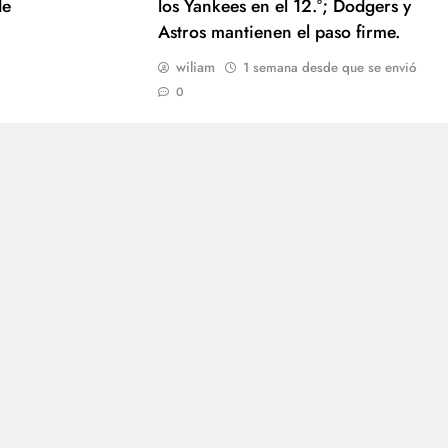
de
los Yankees en el 12.º; Dodgers y
Astros mantienen el paso firme.
wiliam
1 semana desde que se envió
0