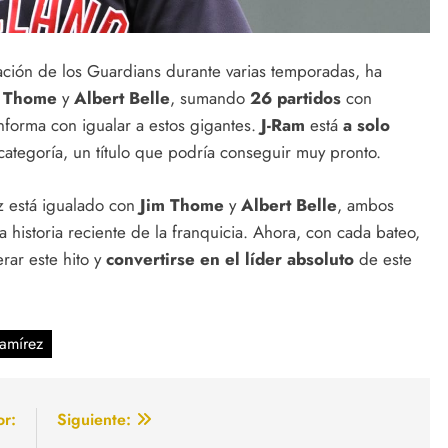
neación de los Guardians durante varias temporadas, ha
m Thome
y
Albert Belle
, sumando
26 partidos
con
nforma con igualar a estos gigantes.
J-Ram
está
a solo
categoría, un título que podría conseguir muy pronto.
z está igualado con
Jim Thome
y
Albert Belle
, ambos
historia reciente de la franquicia. Ahora, con cada bateo,
ar este hito y
convertirse en el líder absoluto
de este
Ramírez
or:
Siguiente: