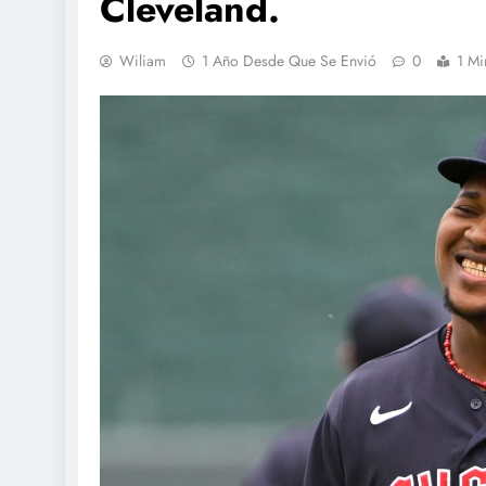
Cleveland.
Wiliam
1 Año Desde Que Se Envió
0
1 Mi