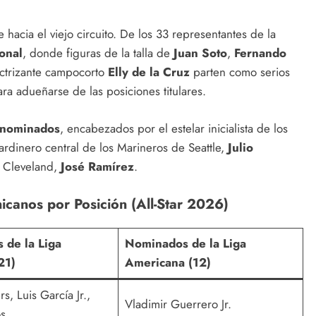
e hacia el viejo circuito. De los 33 representantes de la
ional
, donde figuras de la talla de
Juan Soto
,
Fernando
ectrizante campocorto
Elly de la Cruz
parten como serios
ara adueñarse de las posiciones titulares.
 nominados
, encabezados por el estelar inicialista de los
 jardinero central de los Marineros de Seattle,
Julio
e Cleveland,
José Ramírez
.
nicanos por Posición (All-Star 2026)
 de la Liga
Nominados de la Liga
21)
Americana (12)
s, Luis García Jr.,
Vladimir Guerrero Jr.
s.