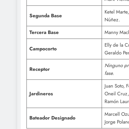
Ketel Marte,
Segunda Base
Núñez.
Tercera Base
Manny Mac
Elly de la 
Campocorto
Geraldo Pe
Ninguno pr
Receptor
fase.
Juan Soto, F
Jardineros
Oneil Cruz
Ramón Laur
Marcell Ozu
Bateador Designado
Jorge Polanc