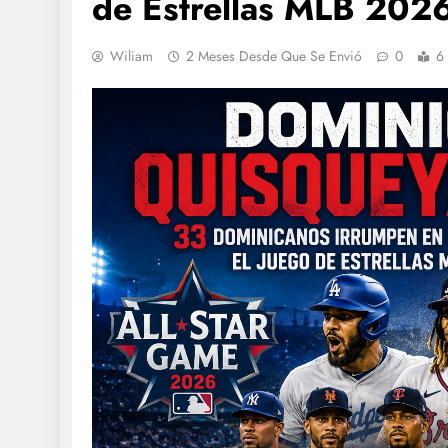
de Estrellas MLB 202
Wiliam
2 Meses Desde Que Se Envió
0
6