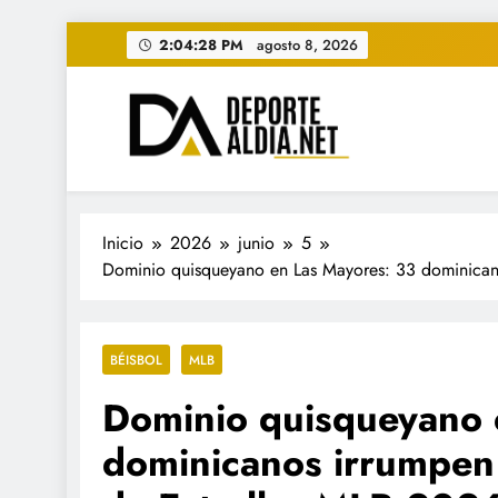
Saltar
2:04:30 PM
agosto 8, 2026
al
contenido
• DEPORTE AL DIA • "Per
www.deportealdia.net #deportealdia #deporteal
Inicio
2026
junio
5
Dominio quisqueyano en Las Mayores: 33 dominicano
BÉISBOL
MLB
Dominio quisqueyano 
dominicanos irrumpen 