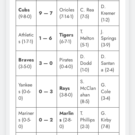
D.
Cubs
Orioles
C. Rea
9 — 7
Kremer
(9-8-0)
(7-14-1)
(7-5)
(1-2)
T.
J.
Athletic
Tigers
1 — 6
Melton
Springs
s (1-7-1)
(6-7-1)
(5-1)
(3-9)
D.
D.
Braves
Pirates
3 — 0
Dodd
Santan
(3-5-0)
(0-4-0)
(1-0)
a (2-4)
S.
Yankee
G.
Rays
McClan
s (0-6-
0 — 3
Cole
(3-8-0)
ahan
0)
(3-4)
(8-5)
Mariner
Marlin
T.
G.
s (0-5-
0 — 2
s
(2-8-
Phillips
Kirby
0)
0)
(2-3)
(7-8)