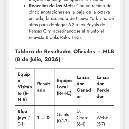
Reacción de los Mets:
Con un racimo de
cinco anotaciones en la baja de la octava
entrada, la escuadra de Nueva York vino de
atrás para doblegar 6-2 a los Royals de
Kansas City, acreditándose el triunfo el
relevista Brooks Raley (4-3).
Tablero de Resultados Oficiales – MLB
(8 de Julio, 2026)
Equip
Lanza
Lanza
o
Equipo
Result
dor
dor
Visitan
Local
ado
Ganad
Perde
te (R-
(R-H-E)
or
dor
H-E)
Blue
D.
L.
Giants
Jays
(1-
1 — 0
Cease
Webb
(0-1-3)
0-1)
(6-4)
(5-7)