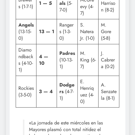
1 — 5
als
(5-
Harriso
s (1-7-1)
evy (4-
7-0)
n (8-2)
7)
Angels
Ranger
S.
M.
(13-15-
13 — 1
s (1-3-
Natera
Gore
0)
0)
Jr. (1-0)
(5-8)
Diamo
Padres
M.
J.
ndback
4 —
(10-13-
King (6-
Cabrer
s (4-10-
10
1)
7)
a (0-2)
1)
E.
Dodge
A.
Rockies
Henriq
3 — 4
rs
(4-7-
Senzate
(3-5-0)
uez (4-
1)
la (8-1)
0)
«La jornada de este miércoles en las
Mayores plasmó con total nitidez el