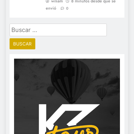
wiliam
8 minutos desde que se
envió
0
Buscar: