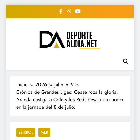
Saltar
al
contenido
• DEPORTE AL DIA •
www.deportealdia.net #deportealdia
#deportealdiard #deportealdiaperiodico
"Periodico Deportivo
Digital"
Inicio
2026
julio
9
Crónica de Grandes Ligas: Cease roza la gloria,
Aranda castiga a Cole y los Reds desatan su poder
en la jornada del 8 de julio.
BÉISBOL
MLB