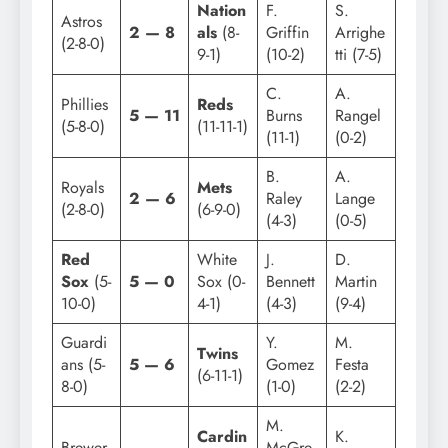
Nation
F.
S.
Astros
2 — 8
als
(8-
Griffin
Arrighe
(2-8-0)
9-1)
(10-2)
tti (7-5)
C.
A.
Phillies
Reds
5 — 11
Burns
Rangel
(5-8-0)
(11-11-1)
(11-1)
(0-2)
B.
A.
Royals
Mets
2 — 6
Raley
Lange
(2-8-0)
(6-9-0)
(4-3)
(0-5)
Red
White
J.
D.
Sox
(5-
5 — 0
Sox (0-
Bennett
Martin
10-0)
4-1)
(4-3)
(9-4)
Guardi
Y.
M.
Twins
ans (5-
5 — 6
Gomez
Festa
(6-11-1)
8-0)
(1-0)
(2-2)
M.
Cardin
K.
Brewer
McGre