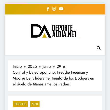
Saltar
al
contenido
• DEPORTE AL DIA •
www.deportealdia.net #deportealdia
#deportealdiard #deportealdiaperiodico
"Periodico Deportivo
Digital"
Inicio
2026
junio
29
Control y bateo oportuno: Freddie Freeman y
Mookie Betts lideran el triunfo de los Dodgers en
el duelo de titanes ante los Padres.
BÉISBOL
MLB