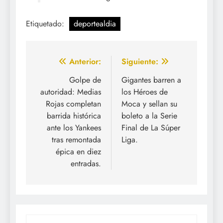
Etiquetado:
deportealdia
Navegación
Anterior:
Siguiente:
de
Golpe de
Gigantes barren a
autoridad: Medias
los Héroes de
entradas
Rojas completan
Moca y sellan su
barrida histórica
boleto a la Serie
ante los Yankees
Final de La Súper
tras remontada
Liga.
épica en diez
entradas.