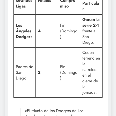
Grandes
Finales
Compro
Particula
Ligas
miso
r
Ganan la
Los
Fin
serie 2-1
Ángeles
4
(Domingo
frente a
Dodgers
)
San
Diego.
Ceden
terreno en
la
Padres de
Fin
carretera
San
2
(Domingo
en el
Diego
)
cierre de
la
jornada.
«El triunfo de los Dodgers de Los