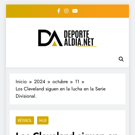
Saltar
al
contenido
• DEPORTE AL DIA •
www.deportealdia.net #deportealdia
#deportealdiard #deportealdiaperiodico
"Periodico Deportivo
Digital"
Inicio
2024
octubre
11
Los Cleveland siguen en la lucha en la Serie
Divisional.
BÉISBOL
MLB