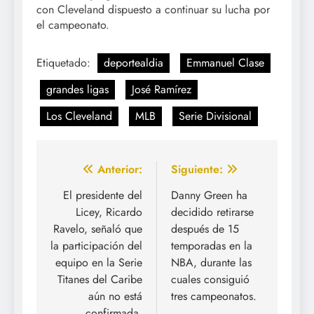
con Cleveland dispuesto a continuar su lucha por
el campeonato.
Etiquetado:
deportealdia
Emmanuel Clase
grandes ligas
José Ramírez
Los Cleveland
MLB
Serie Divisional
Navegación
Anterior:
Siguiente:
de
El presidente del
Danny Green ha
Licey, Ricardo
decidido retirarse
entradas
Ravelo, señaló que
después de 15
la participación del
temporadas en la
equipo en la Serie
NBA, durante las
Titanes del Caribe
cuales consiguió
aún no está
tres campeonatos.
confirmada.