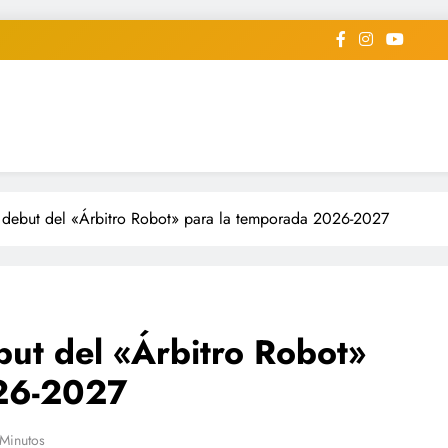
iodico Deportivo Digital"
diard #deportealdiaperiodico
 debut del «Árbitro Robot» para la temporada 2026-2027
ut del «Árbitro Robot»
026-2027
Minutos