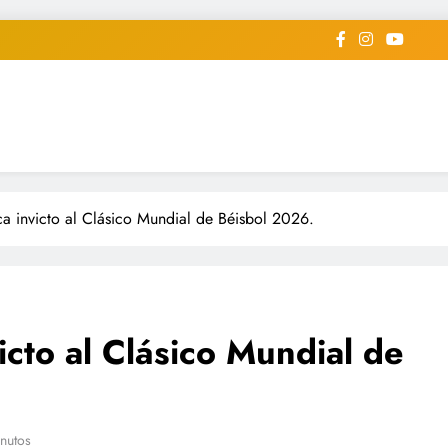
iodico Deportivo Digital"
diard #deportealdiaperiodico
ca invicto al Clásico Mundial de Béisbol 2026.
victo al Clásico Mundial de
nutos