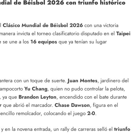
ndial de Béisbol 2026 con triunfo histórico
al
Clásico Mundial de Béisbol 2026
con una victoria
anera invicta el torneo clasificatorio disputado en el
Taipei
e se une a los
16 equipos
que ya tenían su lugar
antera con un toque de suerte.
Juan Montes
, jardinero del
 campocorto
Yu Chang
, quien no pudo controlar la pelota,
e, ya que
Brandon Leyton
, encendido con el bate durante
r
que abrió el marcador.
Chase Dawson
, figura en el
sencillo remolcador, colocando el juego
2-0
.
y en la novena entrada, un rally de carreras selló el
triunfo