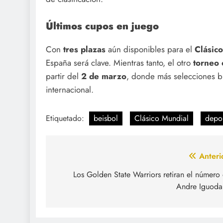
Últimos cupos en juego
Con
tres plazas
aún disponibles para el
Clásic
España será clave. Mientras tanto, el otro
torneo c
partir del
2 de marzo
, donde más selecciones b
internacional.
Etiquetado:
beisbol
Clásico Mundial
depor
Navegación
Anteri
de
Los Golden State Warriors retiran el número
Andre Iguoda
entradas