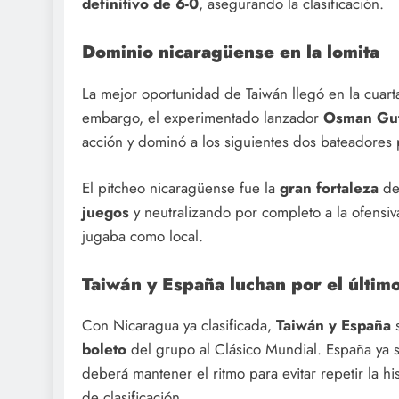
definitivo de 6-0
, asegurando la clasificación.
Dominio nicaragüense en la lomita
La mejor oportunidad de Taiwán llegó en la cuart
embargo, el experimentado lanzador
Osman Gut
acción y dominó a los siguientes dos bateadores p
El pitcheo nicaragüense fue la
gran fortaleza
de
juegos
y neutralizando por completo a la ofensi
jugaba como local.
Taiwán y España luchan por el últim
Con Nicaragua ya clasificada,
Taiwán y España
s
boleto
del grupo al Clásico Mundial. España ya so
deberá mantener el ritmo para evitar repetir la hi
de clasificación.