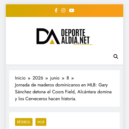
Saltar
al
contenido
• DEPORTE AL DIA •
www.deportealdia.net #deportealdia
#deportealdiard #deportealdiaperiodico
"Periodico Deportivo
Digital"
Inicio
2026
junio
8
Jornada de maderos dominicanos en MLB: Gary
Sánchez detona el Coors Field, Alcántara domina
y los Cerveceros hacen historia.
BÉISBOL
MLB