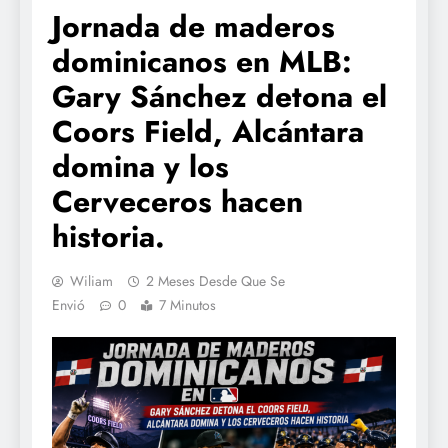
Jornada de maderos
dominicanos en MLB:
Gary Sánchez detona el
Coors Field, Alcántara
domina y los
Cerveceros hacen
historia.
Wiliam
2 Meses Desde Que Se
Envió
0
7 Minutos