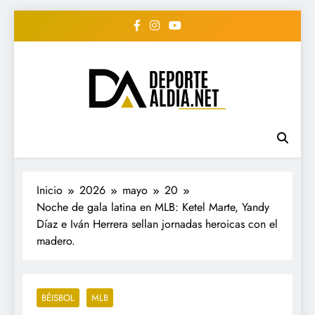
Saltar
al
contenido
• DEPORTE AL DIA •
www.deportealdia.net #deportealdia
#deportealdiard #deportealdiaperiodico
"Periodico Deportivo
Digital"
Inicio
2026
mayo
20
Noche de gala latina en MLB: Ketel Marte, Yandy
Díaz e Iván Herrera sellan jornadas heroicas con el
madero.
BÉISBOL
MLB