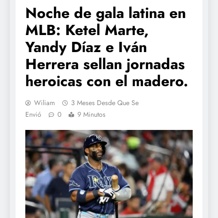
Noche de gala latina en
MLB: Ketel Marte,
Yandy Díaz e Iván
Herrera sellan jornadas
heroicas con el madero.
Wiliam
3 Meses Desde Que Se
Envió
0
9 Minutos