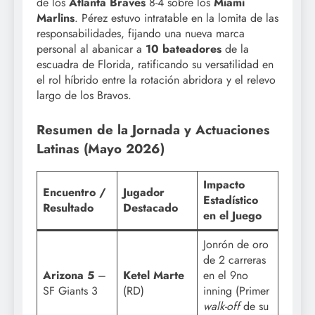
de los
Atlanta Braves
8-4 sobre los
Miami
Marlins
. Pérez estuvo intratable en la lomita de las
responsabilidades, fijando una nueva marca
personal al abanicar a
10 bateadores
de la
escuadra de Florida, ratificando su versatilidad en
el rol híbrido entre la rotación abridora y el relevo
largo de los Bravos.
Resumen de la Jornada y Actuaciones
Latinas (Mayo 2026)
Impacto
Encuentro /
Jugador
Estadístico
Resultado
Destacado
en el Juego
Jonrón de oro
de 2 carreras
Arizona 5
–
Ketel Marte
en el 9no
SF Giants 3
(RD)
inning (Primer
walk-off
de su