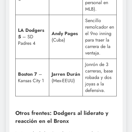
personal en
MLB).
Sencillo
remolcador en
LA Dodgers
Andy Pages
el 9no inning
5
– SD
(Cuba)
para traer la
Padres 4
carrera de la
ventaja.
Jonrón de 3
carreras, base
Boston 7
–
Jarren Durán
robada y dos
Kansas City 1
(Mex-EEUU)
joyas a la
defensiva.
Otros frentes: Dodgers al liderato y
reacción en el Bronx