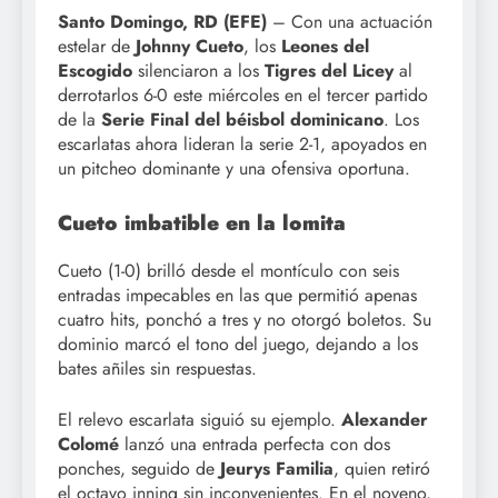
Santo Domingo, RD (EFE)
– Con una actuación
estelar de
Johnny Cueto
, los
Leones del
Escogido
silenciaron a los
Tigres del Licey
al
derrotarlos 6-0 este miércoles en el tercer partido
de la
Serie Final del béisbol dominicano
. Los
escarlatas ahora lideran la serie 2-1, apoyados en
un pitcheo dominante y una ofensiva oportuna.
Cueto imbatible en la lomita
Cueto (1-0) brilló desde el montículo con seis
entradas impecables en las que permitió apenas
cuatro hits, ponchó a tres y no otorgó boletos. Su
dominio marcó el tono del juego, dejando a los
bates añiles sin respuestas.
El relevo escarlata siguió su ejemplo.
Alexander
Colomé
lanzó una entrada perfecta con dos
ponches, seguido de
Jeurys Familia
, quien retiró
el octavo inning sin inconvenientes. En el noveno,