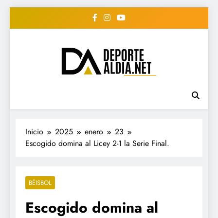
Saltar
al
contenido
• DEPORTE AL DIA •
www.deportealdia.net #deportealdia
#deportealdiard #deportealdiaperiodico
"Periodico Deportivo
Digital"
Inicio
2025
enero
23
Escogido domina al Licey 2-1 la Serie Final.
BÉISBOL
Escogido domina al