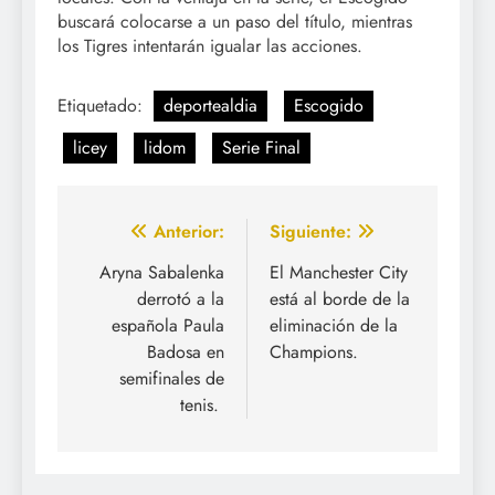
buscará colocarse a un paso del título, mientras
los Tigres intentarán igualar las acciones.
Etiquetado:
deportealdia
Escogido
licey
lidom
Serie Final
Navegación
Anterior:
Siguiente:
de
Aryna Sabalenka
El Manchester City
derrotó a la
está al borde de la
entradas
española Paula
eliminación de la
Badosa en
Champions.
semifinales de
tenis.