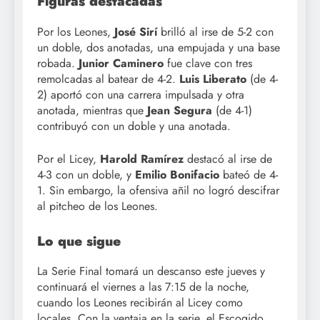
Figuras destacadas
Por los Leones,
José Sirí
brilló al irse de 5-2 con
un doble, dos anotadas, una empujada y una base
robada.
Junior Caminero
fue clave con tres
remolcadas al batear de 4-2.
Luis Liberato
(de 4-
2) aportó con una carrera impulsada y otra
anotada, mientras que
Jean Segura
(de 4-1)
contribuyó con un doble y una anotada.
Por el Licey,
Harold Ramírez
destacó al irse de
4-3 con un doble, y
Emilio Bonifacio
bateó de 4-
1. Sin embargo, la ofensiva añil no logró descifrar
al pitcheo de los Leones.
Lo que sigue
La Serie Final tomará un descanso este jueves y
continuará el viernes a las 7:15 de la noche,
cuando los Leones recibirán al Licey como
locales. Con la ventaja en la serie, el Escogido