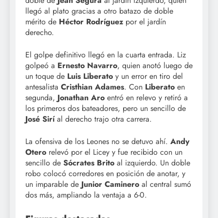
doble de
Jean Segura
al jardín izquierdo, quien
llegó al plato gracias a otro batazo de doble
mérito de
Héctor Rodríguez
por el jardín
derecho.
El golpe definitivo llegó en la cuarta entrada. Liz
golpeó a
Ernesto Navarro
, quien anotó luego de
un toque de
Luis Liberato
y un error en tiro del
antesalista
Cristhian Adames
. Con
Liberato
en
segunda,
Jonathan Aro
entró en relevo y retiró a
los primeros dos bateadores, pero un sencillo de
José Sirí
al derecho trajo otra carrera.
La ofensiva de los Leones no se detuvo ahí.
Andy
Otero
relevó por el Licey y fue recibido con un
sencillo de
Sócrates Brito
al izquierdo. Un doble
robo colocó corredores en posición de anotar, y
un imparable de
Junior Caminero
al central sumó
dos más, ampliando la ventaja a 6-0.