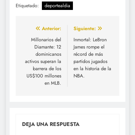
Etiquetado:
deportealdia
Navegación
Anterior:
Siguiente:
de
Millonarios del
Inmortal: LeBron
Diamante: 12
James rompe el
entradas
dominicanos
récord de más
activos superan la
partidos jugados
barrera de los
en la historia de la
US$100 millones
NBA.
en MLB.
DEJA UNA RESPUESTA