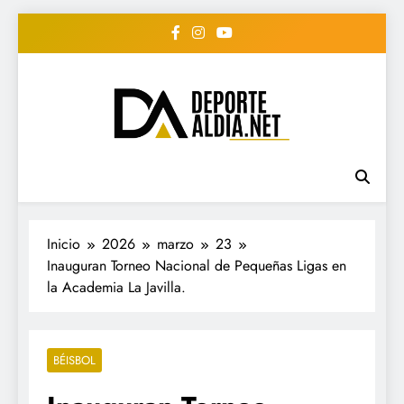
Saltar
al
contenido
• DEPORTE AL DIA •
www.deportealdia.net #deportealdia
#deportealdiard #deportealdiaperiodico
"Periodico Deportivo
Digital"
Inicio
2026
marzo
23
Inauguran Torneo Nacional de Pequeñas Ligas en
la Academia La Javilla.
BÉISBOL