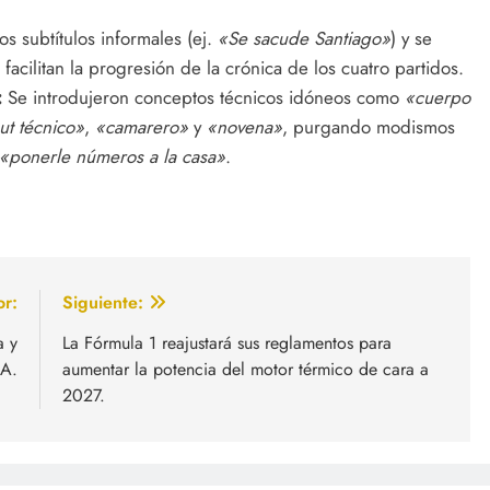
s subtítulos informales (ej.
«Se sacude Santiago»
) y se
acilitan la progresión de la crónica de los cuatro partidos.
:
Se introdujeron conceptos técnicos idóneos como
«cuerpo
ut técnico»
,
«camarero»
y
«novena»
, purgando modismos
«ponerle números a la casa»
.
or:
Siguiente:
a y
La Fórmula 1 reajustará sus reglamentos para
 A.
aumentar la potencia del motor térmico de cara a
2027.