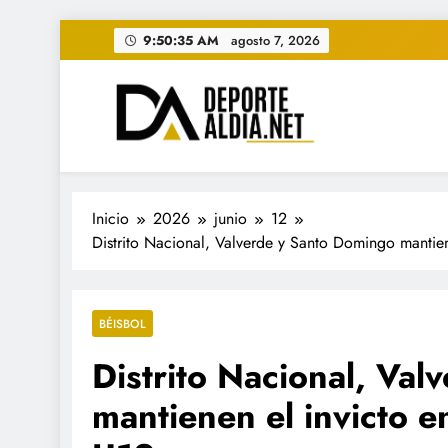
Saltar
9:50:37 AM
agosto 7, 2026
al
contenido
• DEPORTE AL DIA • "Per
www.deportealdia.net #deportealdia #deporteal
Inicio
2026
junio
12
Distrito Nacional, Valverde y Santo Domingo mantien
BÉISBOL
Distrito Nacional, Va
mantienen el invicto e