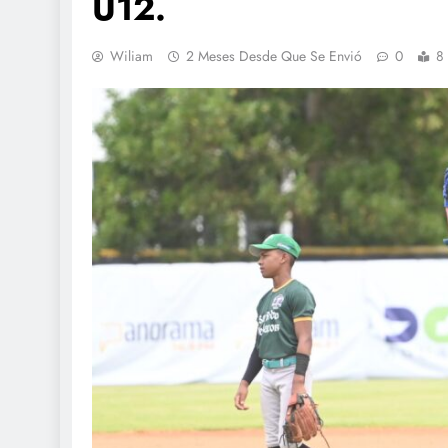
U12.
Wiliam
2 Meses Desde Que Se Envió
0
8