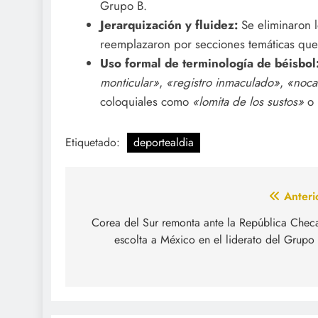
Grupo B.
Jerarquización y fluidez:
Se eliminaron lo
reemplazaron por secciones temáticas que f
Uso formal de terminología de béisbol
monticular»
,
«registro inmaculado»
,
«noca
coloquiales como
«lomita de los sustos»
o
Etiquetado:
deportealdia
Navegación
Anteri
de
Corea del Sur remonta ante la República Chec
escolta a México en el liderato del Grupo
entradas