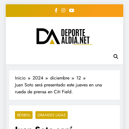
Saltar
al
contenido
• DEPORTE AL DIA •
www.deportealdia.net #deportealdia
#deportealdiard #deportealdiaperiodico
"Periodico Deportivo
Digital"
Inicio
2024
diciembre
12
Juan Soto será presentado este jueves en una
rueda de prensa en Citi Field.
BÉISBOL
GRANDES LIGAS