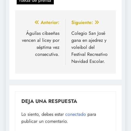
rueda de prensa
Navegación
Anterior:
Siguiente:
de
Águilas cibaeñas
Colegio San José
vencen al licey por
gana en ajedrez y
entradas
séptima vez
voleibol del
consecutiva.
Festival Recreativo
Navidad Escolar.
DEJA UNA RESPUESTA
Lo siento, debes estar
conectado
para
publicar un comentario.