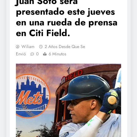
Juan Soto será
presentado este jueves
en una rueda de prensa
en Citi Field.
Wiliam
2 Años Desde Que Se
Envió
0
6 Minutos