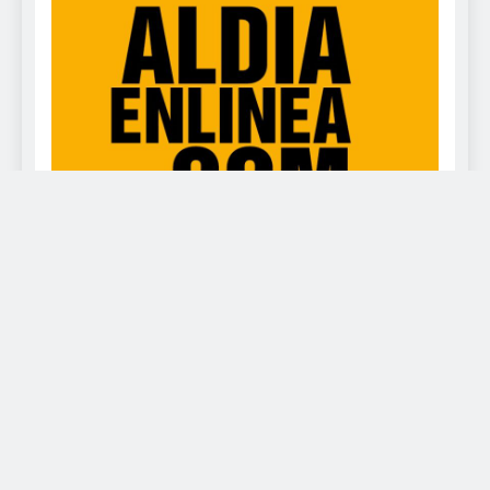
www.deportealdia.net Powered By
.
BlazeThemes