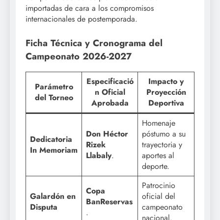
importadas de cara a los compromisos
internacionales de postemporada.
Ficha Técnica y Cronograma del
Campeonato 2026-2027
Especificació
Impacto y
Parámetro
n Oficial
Proyección
del Torneo
Aprobada
Deportiva
Homenaje
Don Héctor
póstumo a su
Dedicatoria
Rizek
trayectoria y
In Memoriam
Llabaly
.
aportes al
deporte.
Patrocinio
Copa
Galardón en
oficial del
BanReservas
Disputa
campeonato
.
nacional.