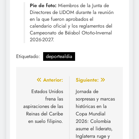
Pie de foto:
Miembros de la Junta de
Directores de LIDOM durante la reunión
en la que fueron aprobados el
calendario oficial y los reglamentos del
Campeonato de Béisbol Otoño-Invernal
2026-2027.
Etiquetado:
deportealdia
Navegación
Anterior:
Siguiente:
de
Estados Unidos
Jornada de
frena las
sorpresas y marcas
entradas
aspiraciones de las
históricas en la
Reinas del Caribe
Copa Mundial
en suelo filipino.
2026: Colombia
asume el liderato,
Inglaterra ruge y