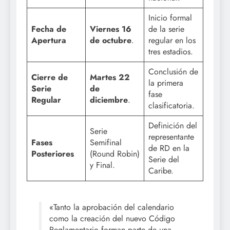
Inicio formal
Fecha de
Viernes 16
de la serie
Apertura
de octubre
.
regular en los
tres estadios.
Conclusión de
Cierre de
Martes 22
la primera
Serie
de
fase
Regular
diciembre
.
clasificatoria.
Definición del
Serie
representante
Fases
Semifinal
de RD en la
Posteriores
(Round Robin)
Serie del
y Final.
Caribe.
«Tanto la aprobación del calendario
como la creación del nuevo Código
Reglamentario forman parte de una