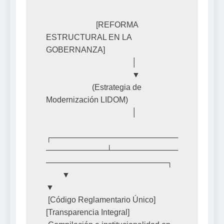
                         [REFORMA 
ESTRUCTURAL EN LA 
GOBERNANZA]

                                           │

                                           ▼

                       (Estrategia de 
Modernización LIDOM)

                                           │

┌───────────────────────
───────────┴────────────
──────────────────────┐

        ▼                                                                     
▼

 [Código Reglamentario Único]                                          
[Transparencia Integral]
