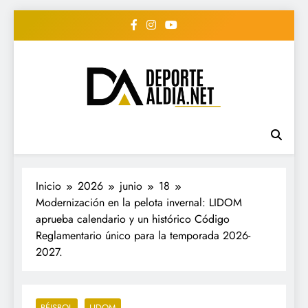
Saltar
al
contenido
• DEPORTE AL DIA •
www.deportealdia.net #deportealdia
#deportealdiard #deportealdiaperiodico
"Periodico Deportivo
Digital"
Inicio
2026
junio
18
Modernización en la pelota invernal: LIDOM
aprueba calendario y un histórico Código
Reglamentario único para la temporada 2026-
2027.
BÉISBOL
LIDOM