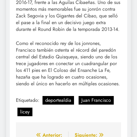
2016-17, frente a las Águilas Cibaeñas. Uno de sus
momentos más memorables fue su jonrón contra
Zack Segovia y los Gigantes del Cibao, que selló
el pase a la final en un decisivo juego extra
durante el Round Robin de la temporada 2013-14.
Como el reconocido rey de los jonrones,
Francisco también ostenta el récord del paredón
central del Estadio Quisqueya, siendo uno de los
trece jugadores en conectar un cuadrangular por
los 411 pies en El Coloso del Ensanche La Fe,
hazaña que ha logrado en cuatro ocasiones,
siendo el único en hacerlo en múltiples ocasiones.
Etiquetado:
deportealdia
Juan Francisco
licey
Navegación
Anterior:
Siguiente: