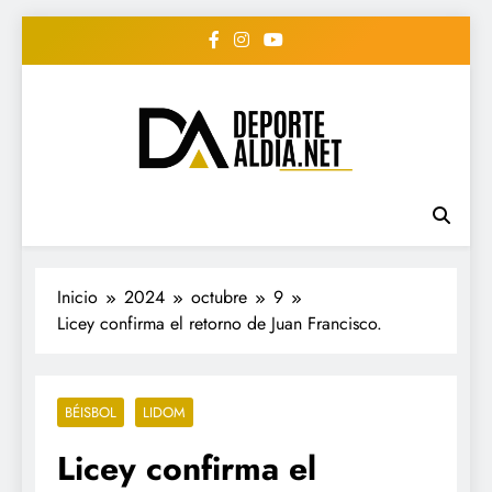
Saltar
al
contenido
• DEPORTE AL DIA •
www.deportealdia.net #deportealdia
#deportealdiard #deportealdiaperiodico
"Periodico Deportivo
Digital"
Inicio
2024
octubre
9
Licey confirma el retorno de Juan Francisco.
BÉISBOL
LIDOM
Licey confirma el