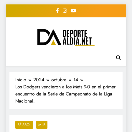
Saltar
al
contenido
• DEPORTE AL DIA •
www.deportealdia.net #deportealdia
#deportealdiard #deportealdiaperiodico
"Periodico Deportivo
Digital"
Inicio
2024
octubre
14
Los Dodgers vencieron a los Mets 9-0 en el primer
encuentro de la Serie de Campeonato de la Liga
Nacional.
BÉISBOL
MLB