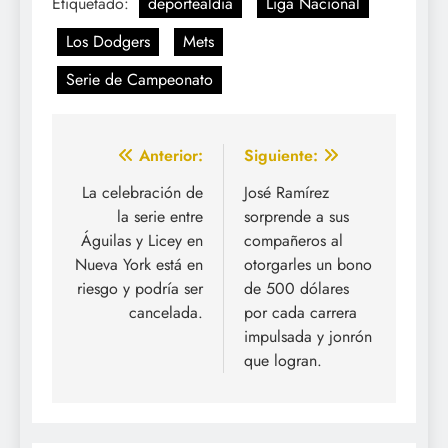
Etiquetado:
deportealdia
Liga Nacional
Los Dodgers
Mets
Serie de Campeonato
Navegación
Anterior:
Siguiente:
de
La celebración de
José Ramírez
la serie entre
sorprende a sus
entradas
Águilas y Licey en
compañeros al
Nueva York está en
otorgarles un bono
riesgo y podría ser
de 500 dólares
cancelada.
por cada carrera
impulsada y jonrón
que logran.