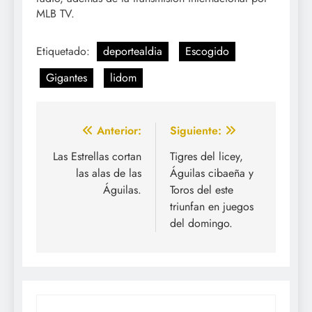
MLB TV.
Etiquetado:
deportealdia
Escogido
Gigantes
lidom
Navegación
Anterior:
Siguiente:
de
Las Estrellas cortan
Tigres del licey,
las alas de las
Águilas cibaeña y
entradas
Águilas.
Toros del este
triunfan en juegos
del domingo.