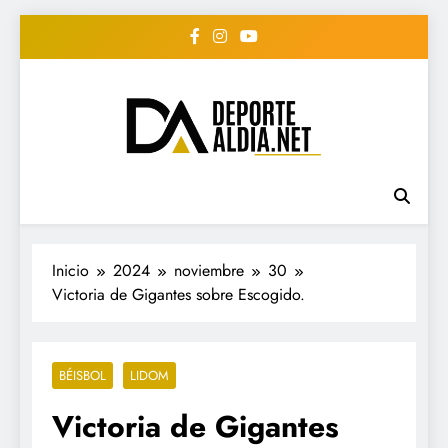
Saltar
al
contenido
• DEPORTE AL DIA •
www.deportealdia.net #deportealdia
#deportealdiard #deportealdiaperiodico
"Periodico Deportivo
Digital"
Inicio
2024
noviembre
30
Victoria de Gigantes sobre Escogido.
BÉISBOL
LIDOM
Victoria de Gigantes