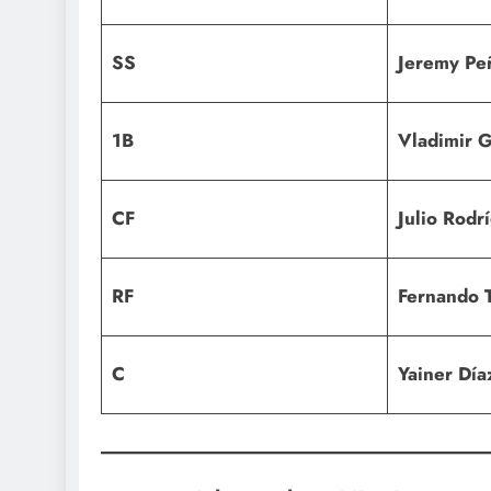
SS
Jeremy Pe
1B
Vladimir G
CF
Julio Rodr
RF
Fernando Ta
C
Yainer Día