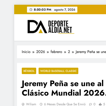
Saltar
8:50:05 PM
agosto 7, 2026
al
contenido
• DEPORTE AL DIA • "Per
www.deportealdia.net #deportealdia #deporteal
Inicio
2026
febrero
2
Jeremy Peña se un
BÉISBOL
WORLD BASEBALL CLASSIC
Jeremy Peña se une al
Clásico Mundial 2026
Wiliam
6 Meses Desde Que Se Envió
0
5