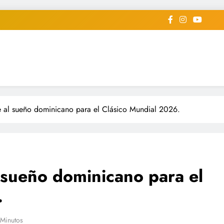
iodico Deportivo Digital"
diard #deportealdiaperiodico
e al sueño dominicano para el Clásico Mundial 2026.
 sueño dominicano para el
.
 Minutos