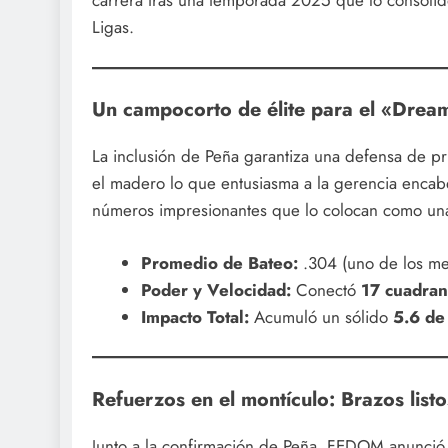
carrera tras una temporada 2025 que lo consolid
Ligas.
Un campocorto de élite para el «Drea
La inclusión de Peña garantiza una defensa de pr
el madero lo que entusiasma a la gerencia enca
números impresionantes que lo colocan como una
Promedio de Bateo:
.304 (uno de los mej
Poder y Velocidad:
Conectó
17 cuadran
Impacto Total:
Acumuló un sólido
5.6 d
Refuerzos en el montículo: Brazos list
Junto a la confirmación de Peña, FEDOM anunció 