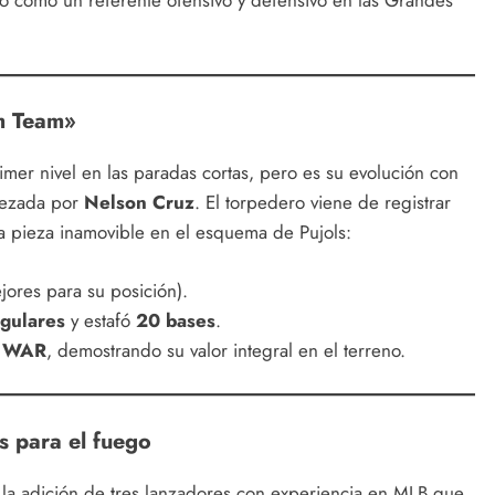
ó como un referente ofensivo y defensivo en las Grandes
m Team»
imer nivel en las paradas cortas, pero es su evolución con
bezada por
Nelson Cruz
. El torpedero viene de registrar
 pieza inamovible en el esquema de Pujols:
ores para su posición).
gulares
y estafó
20 bases
.
e WAR
, demostrando su valor integral en el terreno.
os para el fuego
la adición de tres lanzadores con experiencia en MLB que