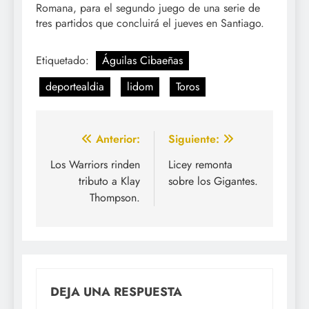
Romana, para el segundo juego de una serie de
tres partidos que concluirá el jueves en Santiago.
Etiquetado:
Águilas Cibaeñas
deportealdia
lidom
Toros
Navegación
Anterior:
Siguiente:
de
Los Warriors rinden
Licey remonta
tributo a Klay
sobre los Gigantes.
entradas
Thompson.
DEJA UNA RESPUESTA