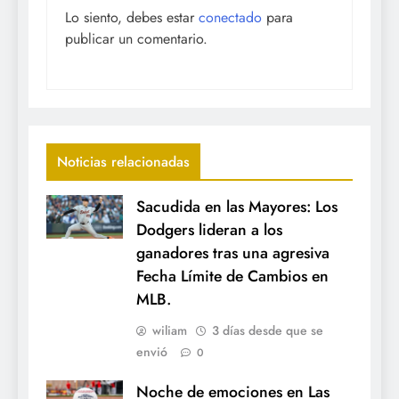
Lo siento, debes estar
conectado
para
publicar un comentario.
Noticias relacionadas
Sacudida en las Mayores: Los
Dodgers lideran a los
ganadores tras una agresiva
Fecha Límite de Cambios en
MLB.
wiliam
3 días desde que se
envió
0
Noche de emociones en Las