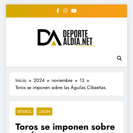
Saltar
al
contenido
• DEPORTE AL DIA •
www.deportealdia.net #deportealdia
#deportealdiard #deportealdiaperiodico
"Periodico Deportivo
Digital"
Inicio
2024
noviembre
13
Toros se imponen sobre las Águilas Cibaeñas.
BÉISBOL
LIDOM
Toros se imponen sobre