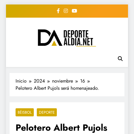
Saltar
al
contenido
• DEPORTE AL DIA •
www.deportealdia.net #deportealdia
#deportealdiard #deportealdiaperiodico
"Periodico Deportivo
Digital"
Inicio
2024
noviembre
16
Pelotero Albert Pujols será homenajeado.
BÉISBOL
DEPORTE
Pelotero Albert Pujols