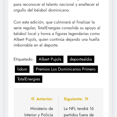
para reconocer el talento nacional y enaltecer el
orgullo del béisbol dominicano.
Con esta edición, que culminará al finalizar la
serie regular, TotalEnergies consolida su apoyo al
béisbol local y honra a figuras legendarias como
Albert Pujols, quien continúa dejando una huella
imborrable en el deporte.
Etiquetado:
Albert Pujols
deportealdia
lidom
Premios Los Dominicanos Primero
TotalEnergies
Navegación
Anterior:
Siguiente:
de
Ministerio de
La NFL tendrá 16
Interior y Policía
partidos fuera de