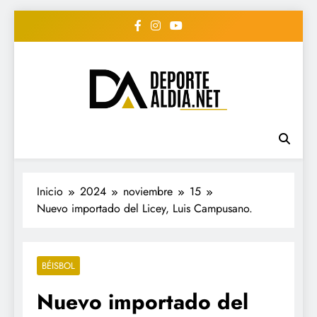
Saltar
al
contenido
• DEPORTE AL DIA •
www.deportealdia.net #deportealdia
#deportealdiard #deportealdiaperiodico
"Periodico Deportivo
Digital"
Inicio
2024
noviembre
15
Nuevo importado del Licey, Luis Campusano.
BÉISBOL
Nuevo importado del