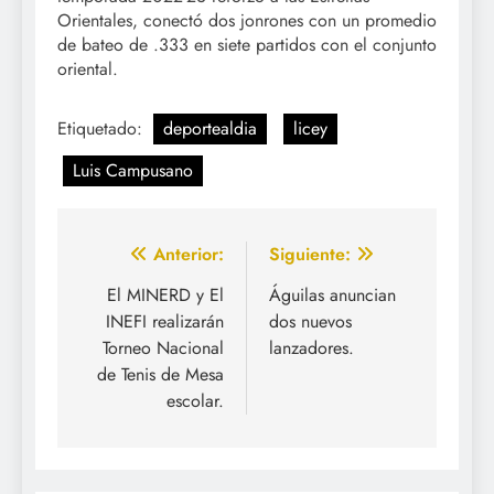
Orientales, conectó dos jonrones con un promedio
de bateo de .333 en siete partidos con el conjunto
oriental.
Etiquetado:
deportealdia
licey
Luis Campusano
Navegación
Anterior:
Siguiente:
de
El MINERD y El
Águilas anuncian
INEFI realizarán
dos nuevos
entradas
Torneo Nacional
lanzadores.
de Tenis de Mesa
escolar.