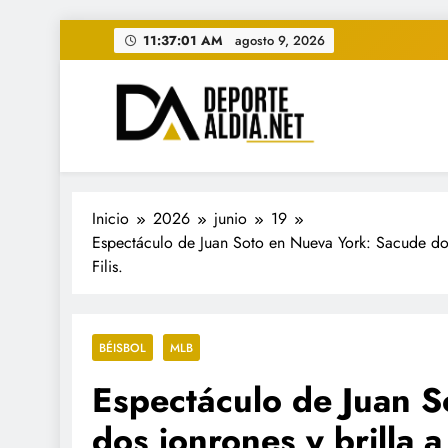
Saltar
11:37:03 AM
agosto 9, 2026
al
contenido
• DEPORTE AL DIA • "Per
www.deportealdia.net #deportealdia #deporteal
Inicio
2026
junio
19
Espectáculo de Juan Soto en Nueva York: Sacude dos j
Filis.
BÉISBOL
MLB
Espectáculo de Juan 
dos jonrones y brilla a