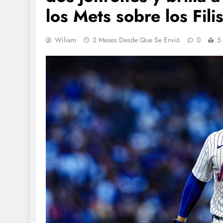
los Mets sobre los Filis
Wiliam
2 Meses Desde Que Se Envió
0
5