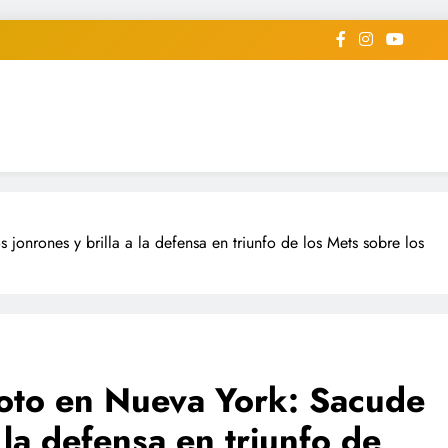
iodico Deportivo Digital"
diard #deportealdiaperiodico
onrones y brilla a la defensa en triunfo de los Mets sobre los
Soto en Nueva York: Sacude
 la defensa en triunfo de