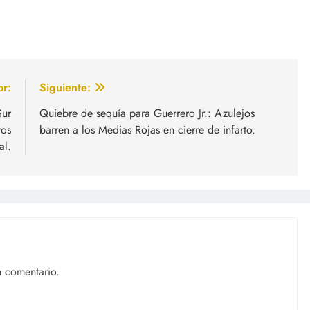
or:
Siguiente:
Sur
Quiebre de sequía para Guerrero Jr.: Azulejos
vos
barren a los Medias Rojas en cierre de infarto.
al.
n comentario.