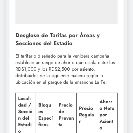
Desglose de Tarifas por Áreas y
Secciones del Estadio
El tarifario diseñado para la venidera campaña
establece un rango de ahorro que oscila entre los
RD$1,000 y los RD$2,500 por asiento,
distribuidos de la siguiente manera según la
ubicación en el parque de la ensanche La Fe:
Locali
Ahorr
dad /
Bloqu
Precio
Precio
o Neto
Secció
es
de
Regula
por
n del
Especí
Preven
r
Asient
Estadi
ficos
ta
o
o