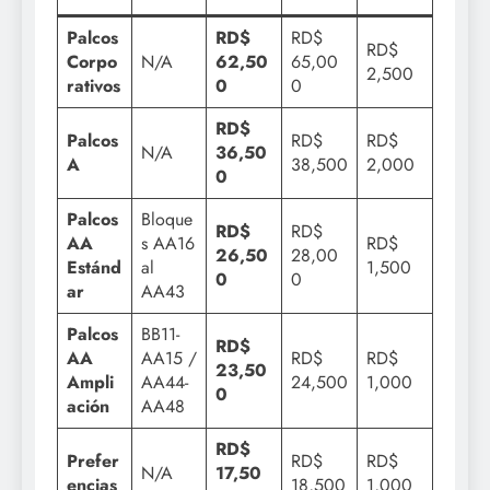
Palcos
RD$
RD$
RD$
Corpo
N/A
62,50
65,00
2,500
rativos
0
0
RD$
Palcos
RD$
RD$
N/A
36,50
A
38,500
2,000
0
Palcos
Bloque
RD$
RD$
AA
s AA16
RD$
26,50
28,00
Estánd
al
1,500
0
0
ar
AA43
Palcos
BB11-
RD$
AA
AA15 /
RD$
RD$
23,50
Ampli
AA44-
24,500
1,000
0
ación
AA48
RD$
Prefer
RD$
RD$
N/A
17,50
encias
18,500
1,000