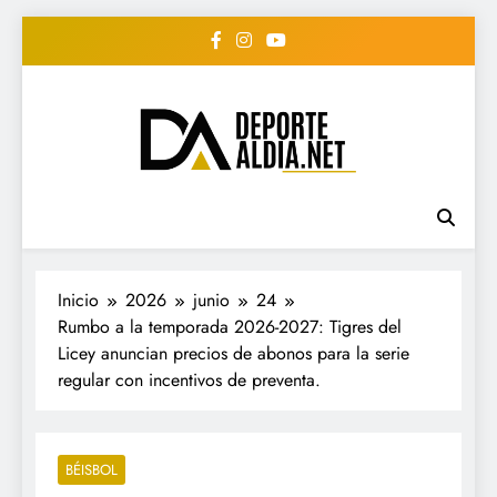
Saltar
al
contenido
• DEPORTE AL DIA •
www.deportealdia.net #deportealdia
#deportealdiard #deportealdiaperiodico
"Periodico Deportivo
Digital"
Inicio
2026
junio
24
Rumbo a la temporada 2026-2027: Tigres del
Licey anuncian precios de abonos para la serie
regular con incentivos de preventa.
BÉISBOL