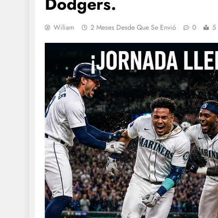
Dodgers.
Wiliam
2 Meses Desde Que Se Envió
0
5