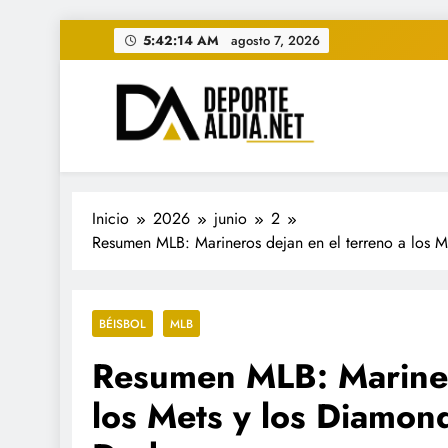
Saltar
5:42:16 AM
agosto 7, 2026
al
contenido
• DEPORTE AL DIA • "Per
www.deportealdia.net #deportealdia #deporteal
Inicio
2026
junio
2
Resumen MLB: Marineros dejan en el terreno a los M
BÉISBOL
MLB
Resumen MLB: Marinero
los Mets y los Diamon