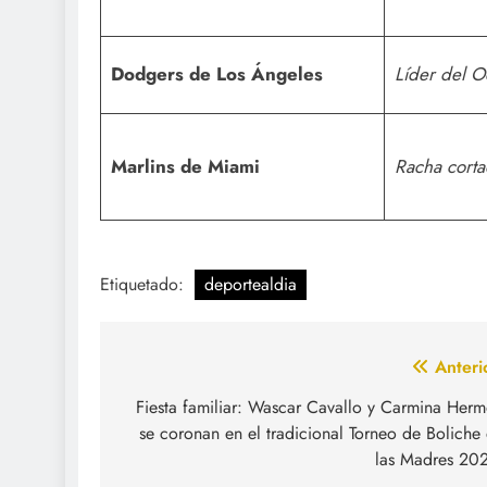
Dodgers de Los Ángeles
Líder del O
Marlins de Miami
Racha corta
Etiquetado:
deportealdia
Navegación
Anteri
de
Fiesta familiar: Wascar Cavallo y Carmina Her
se coronan en el tradicional Torneo de Boliche
entradas
las Madres 20