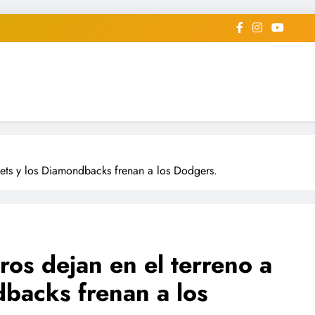
iodico Deportivo Digital"
diard #deportealdiaperiodico
ets y los Diamondbacks frenan a los Dodgers.
s dejan en el terreno a
dbacks frenan a los