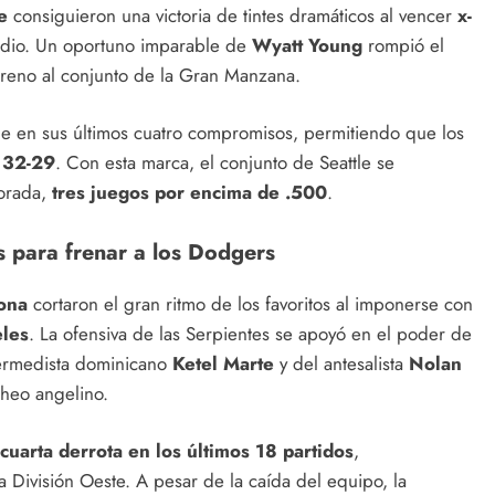
e
consiguieron una victoria de tintes dramáticos al vencer
x-
dio. Un oportuno imparable de
Wyatt Young
rompió el
erreno al conjunto de la Gran Manzana.
ttle en sus últimos cuatro compromisos, permitiendo que los
n
32-29
. Con esta marca, el conjunto de Seattle se
porada,
tres juegos por encima de .500
.
 para frenar a los Dodgers
ona
cortaron el gran ritmo de los favoritos al imponerse con
les
. La ofensiva de las Serpientes se apoyó en el poder de
termedista dominicano
Ketel Marte
y del antesalista
Nolan
cheo angelino.
cuarta derrota en los últimos 18 partidos
,
 División Oeste. A pesar de la caída del equipo, la