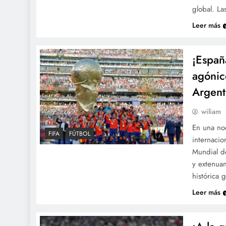
global. La
Leer más
¡Españ
agónic
Argent
wiliam
En una noc
FIFA
FÚTBOL
internaci
Mundial de
y extenuan
histórica
Leer más