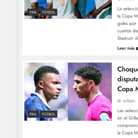
La selecci
FIFA
FÚTBOL
la Copa M
goles por
cuartos de
Stadium d
Leer más
Choque
disput
Copa 
wiliam
Las selecc
FIFA
FÚTBOL
en el Gill
compromiso
la Copa M