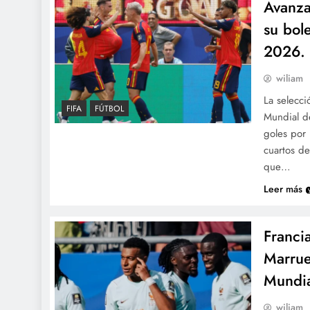
Avanza
su bol
2026.
wiliam
La selecci
FIFA
FÚTBOL
Mundial d
goles por 
cuartos de
que…
Leer más
Franci
Marrue
Mundi
wiliam