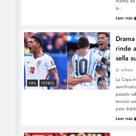
martes de
la…
Leer más
Drama 
rinde 
sella s
wiliam
La Copa M
FIFA
FÚTBOL
semifinali
pasado sáb
tensión ex
para doble
Leer más