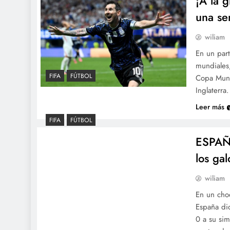
¡A la g
una se
wiliam
En un part
mundiales,
FIFA
FÚTBOL
Copa Mundi
Inglaterra
Leer más
FIFA
FÚTBOL
ESPAÑA
los ga
wiliam
En un choq
España dio
0 a su sim