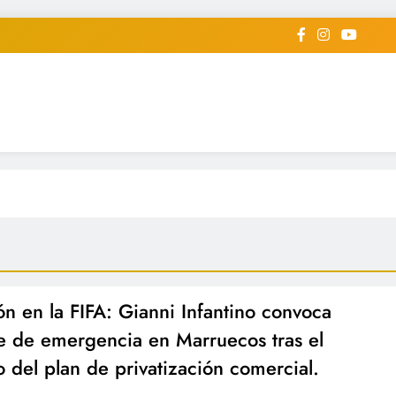
iodico Deportivo Digital"
diard #deportealdiaperiodico
ón en la FIFA: Gianni Infantino convoca
 de emergencia en Marruecos tras el
o del plan de privatización comercial.