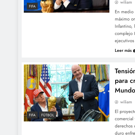
wiliam
FIFA
En medio d
máximo or
Infantino,
complejo 
ejecutivos
Leer más
Tensión
para c
Mundo 
wiliam
El proyect
FIFA
FÚTBOL
comercial 
derechos 
duro enfre