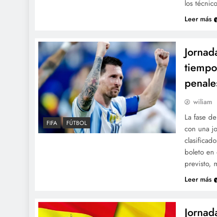
los técni
Leer más
Jornad
tiempo
penale
wiliam
La fase de
FIFA
FÚTBOL
con una j
clasificad
boleto en 
previsto, 
Leer más
Jornad