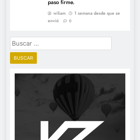
paso firme.
wiliam
1 semana desde que se
envió
0
Buscar: