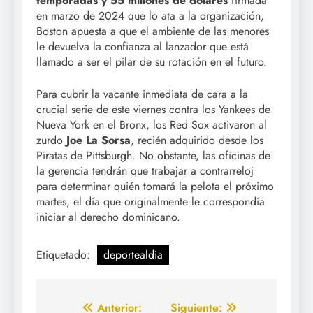
temporadas y 55 millones de dólares
firmada
en marzo de 2024 que lo ata a la organización,
Boston apuesta a que el ambiente de las menores
le devuelva la confianza al lanzador que está
llamado a ser el pilar de su rotación en el futuro.
Para cubrir la vacante inmediata de cara a la
crucial serie de este viernes contra los Yankees de
Nueva York en el Bronx, los Red Sox activaron al
zurdo
Joe La Sorsa
, recién adquirido desde los
Piratas de Pittsburgh. No obstante, las oficinas de
la gerencia tendrán que trabajar a contrarreloj
para determinar quién tomará la pelota el próximo
martes, el día que originalmente le correspondía
iniciar al derecho dominicano.
Etiquetado:
deportealdia
Navegación
Anterior:
Siguiente: