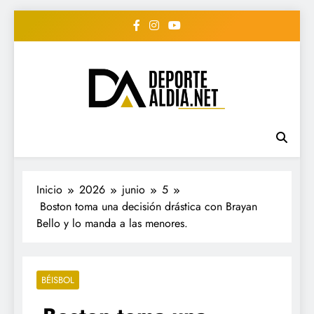
Saltar
al
contenido
• DEPORTE AL DIA •
www.deportealdia.net #deportealdia
#deportealdiard #deportealdiaperiodico
"Periodico Deportivo
Digital"
Inicio
2026
junio
5
Boston toma una decisión drástica con Brayan
Bello y lo manda a las menores.
BÉISBOL