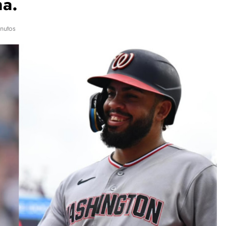
na.
nutos