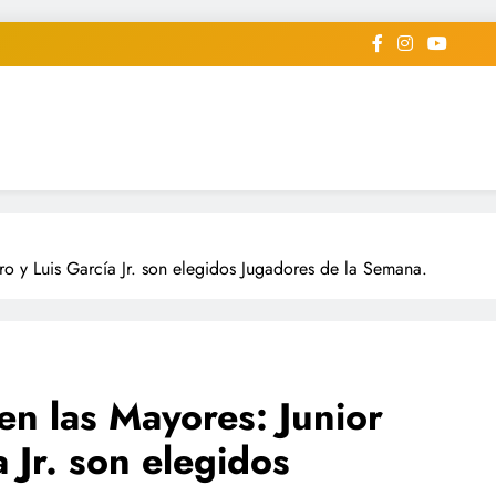
iodico Deportivo Digital"
diard #deportealdiaperiodico
o y Luis García Jr. son elegidos Jugadores de la Semana.
n las Mayores: Junior
 Jr. son elegidos