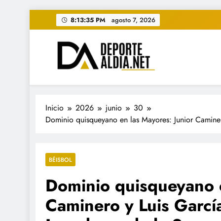
Saltar
8:13:37 PM
agosto 7, 2026
al
contenido
• DEPORTE AL DIA • "Per
www.deportealdia.net #deportealdia #deporteal
Inicio
2026
junio
30
Dominio quisqueyano en las Mayores: Junior Caminer
BÉISBOL
Dominio quisqueyano e
Caminero y Luis García