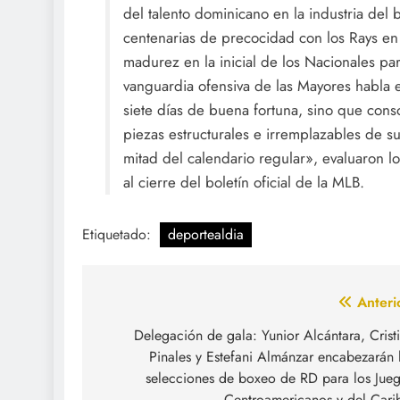
del talento dominicano en la industria del
centenarias de precocidad con los Rays en 
madurez en la inicial de los Nacionales pa
vanguardia ofensiva de las Mayores habla e
siete días de buena fortuna, sino que con
piezas estructurales e irremplazables de su
mitad del calendario regular», evaluaron los
al cierre del boletín oficial de la MLB.
Etiquetado:
deportealdia
Navegación
Anteri
de
Delegación de gala: Yunior Alcántara, Crist
Pinales y Estefani Almánzar encabezarán 
entradas
selecciones de boxeo de RD para los Jue
Centroamericanos y del Cari