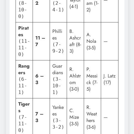
2
am (1-
(8-
(2-
(4-1)
2)
10-
4-1)
0)
Pirat
Philli
B.
es
A.
11 –
es
Ashcr
Nola
—
(11-
7
aft (8-
(7-
(3-5)
11-
3)
9-2)
0)
Rang
Guar
R.
P.
ers
dians
6 –
Ahlstr
Messi
J. Latz
(6-
(3-
3
om
ck (7-
(17)
11-
10-
(3-0)
5)
1)
1)
Tiger
Yanke
R.
s
C.
7 –
es
Weat
Mize
—
(7-
3
hers
(3-
(3-5)
11-
(3-6)
3-2)
0)