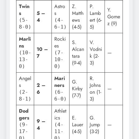
Twin
Astro
Z.
P.
Y.
s
5 –
s
Matth
Lamb
Gome
4
ews
ert (6-
(5-
(4-
z (9)
(4-5)
5)
8-0)
6-1)
Marli
Rocki
S.
V.
ns
es
10 –
Alcan
Vodni
—
(10-
(7-
7
tara
k (2-
13-
10-
(9-4)
3)
0)
0)
Angel
Mari
R.
G.
s
2 –
ners
Johns
Kirby
—
6
on (1-
(2-
(6-
(7-7)
3)
8-1)
6-0)
Dod
Athlet
gers
ics
E.
G.
9 –
Lauer
Jump
—
(9-
(4-
4
(4-5)
(3-2)
17-
11-
0)
0)