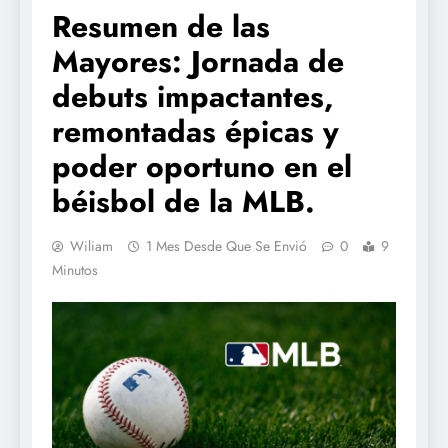
Resumen de las
Mayores: Jornada de
debuts impactantes,
remontadas épicas y
poder oportuno en el
béisbol de la MLB.
Wiliam
1 Mes Desde Que Se Envió
0
9
Minutos