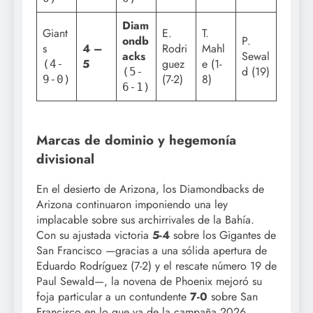
Diam
Giant
E.
T.
ondb
P.
s
4 –
Rodri
Mahl
acks
Sewal
5
guez
e (1-
(4-
d (19)
(5-
(7-2)
8)
9-0)
6-1)
Marcas de dominio y hegemonía
divisional
En el desierto de Arizona, los Diamondbacks de
Arizona continuaron imponiendo una ley
implacable sobre sus archirrivales de la Bahía.
Con su ajustada victoria
5-4
sobre los Gigantes de
San Francisco —gracias a una sólida apertura de
Eduardo Rodríguez (7-2) y el rescate número 19 de
Paul Sewald—, la novena de Phoenix mejoró su
foja particular a un contundente
7-0
sobre San
Francisco en lo que va de la campaña 2026,