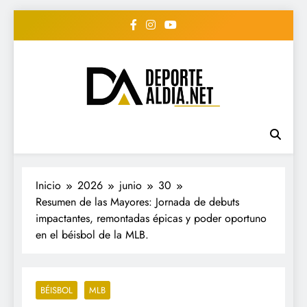
Saltar
al
contenido
• DEPORTE AL DIA •
www.deportealdia.net #deportealdia
#deportealdiard #deportealdiaperiodico
"Periodico Deportivo
Digital"
Inicio
2026
junio
30
Resumen de las Mayores: Jornada de debuts
impactantes, remontadas épicas y poder oportuno
en el béisbol de la MLB.
BÉISBOL
MLB