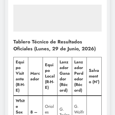
Tablero Técnico de Resultados
Oficiales (Lunes, 29 de Junio, 2026)
Equi
Lanz
Lanz
Equi
po
ador
ador
po
Salva
Visit
Marc
Gana
Perd
Local
ment
ante
ador
dor
edor
(R-H-
o (Nº)
(R-H-
(Réc
(Réc
E)
E)
ord)
ord)
Whit
e
Oriol
G.
G.
Sox
8 –
es
Wolfr
Taylor
—