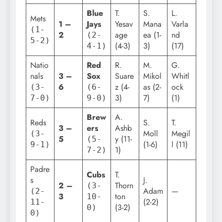
Blue
T.
S.
L.
Mets
1 –
Jays
Yesav
Mana
Varla
(1-
2
age
ea (1-
nd
(2-
5-2)
(4-3)
3)
(17)
4-1)
Natio
Red
R.
M.
G.
nals
3 –
Sox
Suare
Mikol
Whitl
6
z (4-
as (2-
ock
(3-
(6-
3)
7)
(1)
7-0)
9-0)
Brew
A.
Reds
S.
T.
3 –
ers
Ashb
Moll
Megil
(3-
5
y (11-
(5-
(1-6)
l (11)
9-1)
1)
7-2)
Padre
Cubs
T.
s
J.
2 –
Thorn
(3-
Adam
—
(2-
3
ton
10-
(2-2)
11-
(3-2)
0)
0)