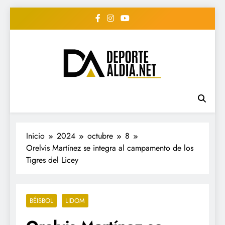
Saltar
al
contenido
• DEPORTE AL DIA •
www.deportealdia.net #deportealdia
#deportealdiard #deportealdiaperiodico
"Periodico Deportivo
Digital"
Inicio
2024
octubre
8
Orelvis Martínez se integra al campamento de los
Tigres del Licey
BÉISBOL
LIDOM