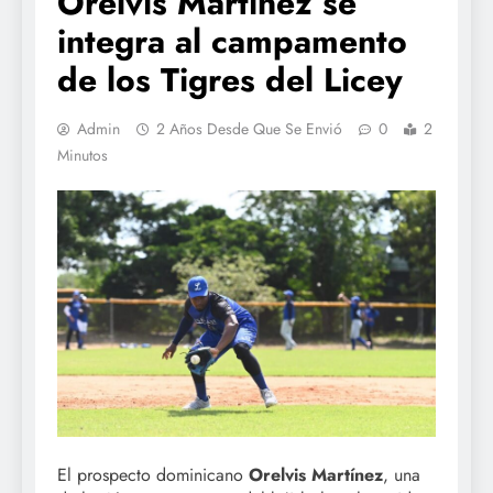
Orelvis Martínez se
integra al campamento
de los Tigres del Licey
Admin
2 Años Desde Que Se Envió
0
2
Minutos
El prospecto dominicano
Orelvis Martínez
, una