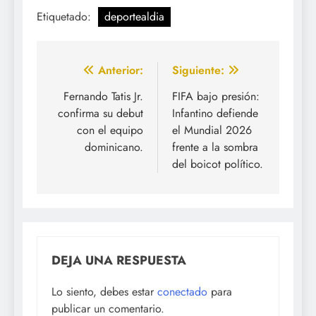
Etiquetado:
deportealdia
Navegación
Anterior:
Siguiente:
de
Fernando Tatis Jr.
FIFA bajo presión:
confirma su debut
Infantino defiende
entradas
con el equipo
el Mundial 2026
dominicano.
frente a la sombra
del boicot político.
DEJA UNA RESPUESTA
Lo siento, debes estar
conectado
para
publicar un comentario.