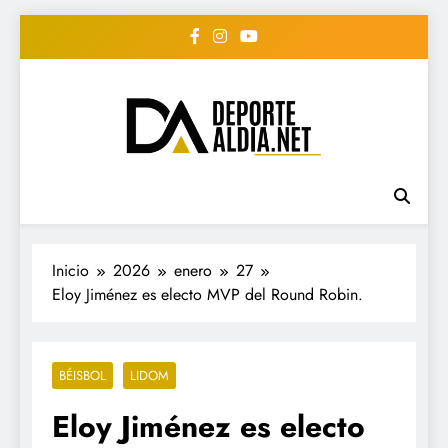
Saltar
al
contenido
• DEPORTE AL DIA •
www.deportealdia.net #deportealdia
#deportealdiard #deportealdiaperiodico
"Periodico Deportivo
Digital"
Inicio
2026
enero
27
Eloy Jiménez es electo MVP del Round Robin.
BÉISBOL
LIDOM
Eloy Jiménez es electo