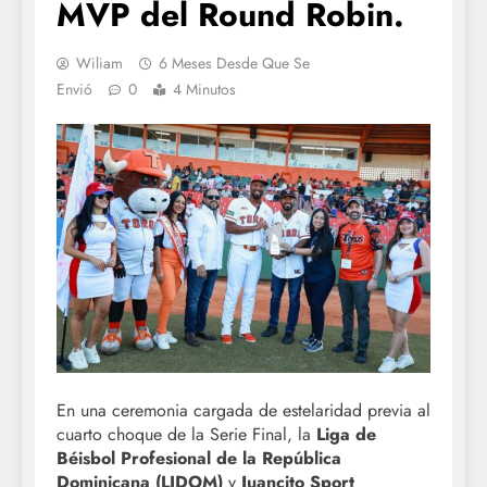
MVP del Round Robin.
Wiliam
6 Meses Desde Que Se
Envió
0
4 Minutos
En una ceremonia cargada de estelaridad previa al
cuarto choque de la Serie Final, la
Liga de
Béisbol Profesional de la República
Dominicana (LIDOM)
y
Juancito Sport