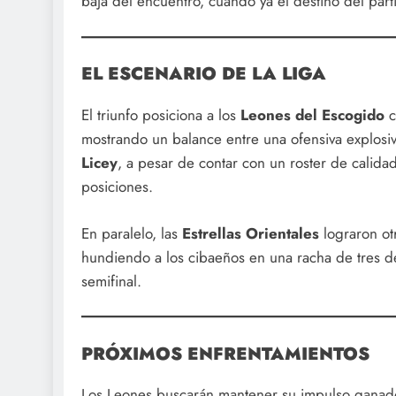
baja del encuentro, cuando ya el destino del part
EL ESCENARIO DE LA LIGA
El triunfo posiciona a los
Leones del Escogido
c
mostrando un balance entre una ofensiva explosiva
Licey
, a pesar de contar con un roster de calidad
posiciones.
En paralelo, las
Estrellas Orientales
lograron otr
hundiendo a los cibaeños en una racha de tres de
semifinal.
PRÓXIMOS ENFRENTAMIENTOS
Los Leones buscarán mantener su impulso ganado