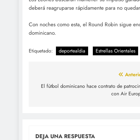
deberá reagruparse rápidamente para no quedars
Con noches como esta, el Round Robin sigue enc
dominicano.
Etiquetado:
deportealdia
Estrellas Orientales
Navegación
Anteri
de
El fútbol dominicano hace contrato de patroci
con Air Euro
entradas
DEJA UNA RESPUESTA