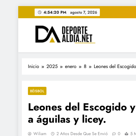
Saltar
4:54:22 PM
agosto 7, 2026
al
contenido
• DEPORTE AL DIA • "Per
www.deportealdia.net #deportealdia #deporteal
Inicio
2025
enero
8
Leones del Escogido y
BÉISBOL
Leones del Escogido y 
a águilas y licey.
Wiliam
2 Años Desde Que Se Envió
0
5 