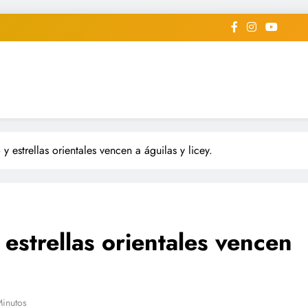
iodico Deportivo Digital"
diard #deportealdiaperiodico
 estrellas orientales vencen a águilas y licey.
estrellas orientales vencen
Minutos