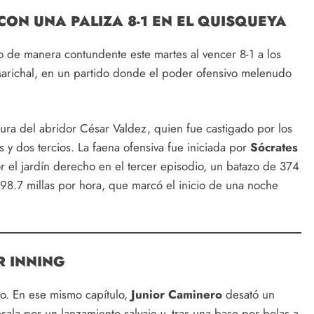
CON UNA PALIZA 8-1 EN EL QUISQUEYA
 de manera contundente este martes al vencer 8-1 a los
arichal, en un partido donde el poder ofensivo melenudo
ura del abridor César Valdez, quien fue castigado por los
 y dos tercios. La faena ofensiva fue iniciada por
Sócrates
or el jardín derecho en el tercer episodio, un batazo de 374
 98.7 millas por hora, que marcó el inicio de una noche
R INNING
to. En ese mismo capítulo,
Junior Caminero
desató un
esala por un lanzamiento salvaje y, tras una base por bolas a