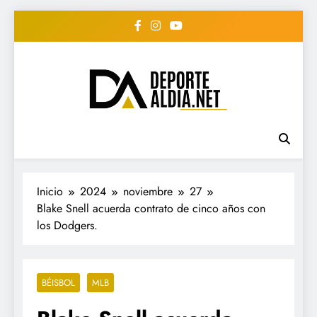
Saltar
al
contenido
• DEPORTE AL DIA •
www.deportealdia.net #deportealdia
#deportealdiard #deportealdiaperiodico
"Periodico Deportivo
Digital"
Inicio
2024
noviembre
27
Blake Snell acuerda contrato de cinco años con
los Dodgers.
BÉISBOL
MLB