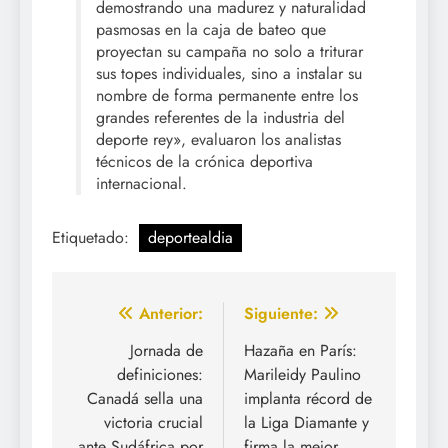
demostrando una madurez y naturalidad
pasmosas en la caja de bateo que
proyectan su campaña no solo a triturar
sus topes individuales, sino a instalar su
nombre de forma permanente entre los
grandes referentes de la industria del
deporte rey», evaluaron los analistas
técnicos de la crónica deportiva
internacional.
Etiquetado:
deportealdia
Navegación
Anterior:
Siguiente:
de
Jornada de
Hazaña en París:
definiciones:
Marileidy Paulino
entradas
Canadá sella una
implanta récord de
victoria crucial
la Liga Diamante y
ante Sudáfrica por
firma la mejor