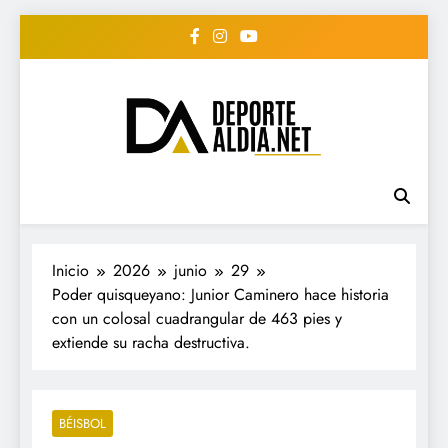
Saltar
al
contenido
• DEPORTE AL DIA •
www.deportealdia.net #deportealdia
#deportealdiard #deportealdiaperiodico
"Periodico Deportivo
Digital"
Inicio
2026
junio
29
Poder quisqueyano: Junior Caminero hace historia
con un colosal cuadrangular de 463 pies y
extiende su racha destructiva.
BÉISBOL