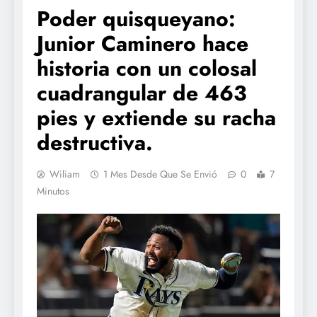
Poder quisqueyano:
Junior Caminero hace
historia con un colosal
cuadrangular de 463
pies y extiende su racha
destructiva.
Wiliam
1 Mes Desde Que Se Envió
0
7
Minutos