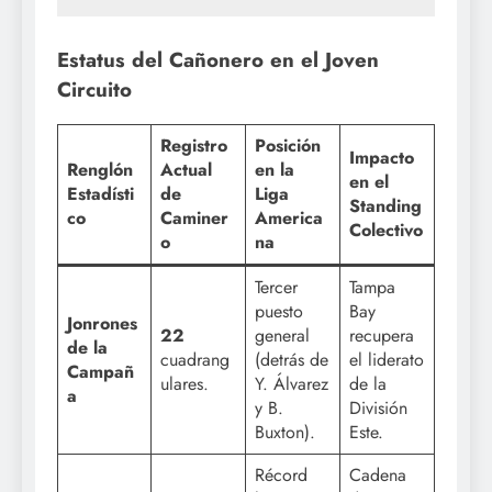
Estatus del Cañonero en el Joven
Circuito
Registro
Posición
Impacto
Renglón
Actual
en la
en el
Estadísti
de
Liga
Standing
co
Caminer
America
Colectivo
o
na
Tercer
Tampa
puesto
Bay
Jonrones
22
general
recupera
de la
cuadrang
(detrás de
el liderato
Campañ
ulares.
Y. Álvarez
de la
a
y B.
División
Buxton).
Este.
Récord
Cadena