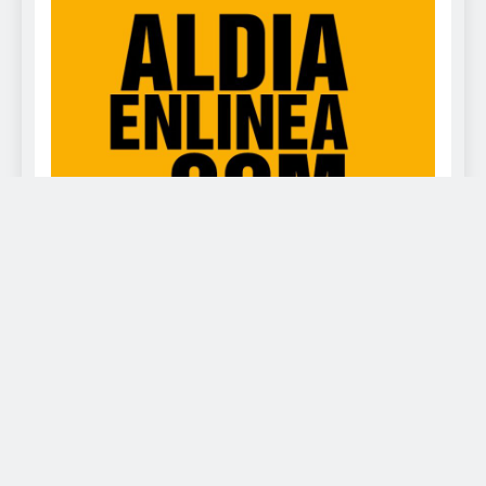
www.deportealdia.net Powered By
.
BlazeThemes