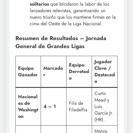
solitarios
que blindaron la labor de los
lanzadores relevistas, garantizando un
nuevo triunfo que los mantiene firmes en la
cima del Oeste de la Liga Nacional.
Resumen de Resultados – Jornada
General de Grandes Ligas
Jugador
Equipo
Equipo
Marcado
Clave /
Derrotad
Ganador
r
Destacad
o
o
Curtis
Nacional
Mead y
es de
Filis de
4 – 1
Luis
Washingt
Filadelfia
García Jr.
on
(HR).
Manny