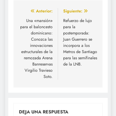
Navegación
Anterior:
Siguiente:
de
Una «mansión»
Refuerzo de lujo
para el baloncesto
para la
entradas
dominicano:
postemporada:
Conozca las
Juan Guerrero se
innovaciones
incorpora a los
estructurales de la
Metros de Santiago
remozada Arena
para las semifinales
Banreservas
de la LNB.
Virgilio Travieso
Soto.
DEJA UNA RESPUESTA