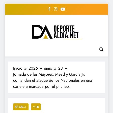
Saltar
al
contenido
• DEPORTE AL DIA •
www.deportealdia.net #deportealdia
#deportealdiard #deportealdiaperiodico
"Periodico Deportivo
Digital"
Inicio
2026
junio
23
Jornada de las Mayores: Mead y García Jr.
comandan el ataque de los Nacionales en una
cartelera marcada por el pitcheo.
BÉISBOL
MLB