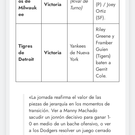
os de
(Rival de
Victoria
(P) / Joey
Milwauk
Turno)
Ortiz
ee
(SF).
Riley
Greene y
Framber
Tigres
Yankees
Guíen
de
Victoria
de Nueva
(Tigers)
Detroit
York
baten a
Gerrit
Cole.
«La jornada reafirma el valor de las
piezas de jerarquía en los momentos de
transición. Ver a Manny Machado
sacudir un jonrón decisivo para ganar 1-
0 en medio de un bache ofensivo, o ver
a los Dodgers resolver un juego cerrado