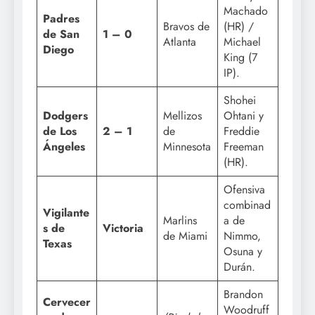
Machado
Padres
Bravos de
(HR) /
de San
1 – 0
Atlanta
Michael
Diego
King (7
IP).
Shohei
Dodgers
Mellizos
Ohtani y
de Los
2 – 1
de
Freddie
Ángeles
Minnesota
Freeman
(HR).
Ofensiva
combinad
Vigilante
Marlins
a de
s de
Victoria
de Miami
Nimmo,
Texas
Osuna y
Durán.
Brandon
Cervecer
Woodruff