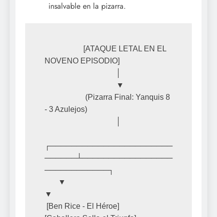
insalvable en la pizarra.
                    [ATAQUE LETAL EN EL 
NOVENO EPISODIO]

                                     │

                                     ▼

                     (Pizarra Final: Yanquis 8 
- 3 Azulejos)

                                     │

┌───────────────────────
──────┴─────────────────
────────────┐

       ▼                                                           
▼

 [Ben Rice - El Héroe]                                       