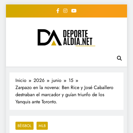
Saltar
al
contenido
• DEPORTE AL DIA •
www.deportealdia.net #deportealdia
#deportealdiard #deportealdiaperiodico
"Periodico Deportivo
Digital"
Inicio
2026
junio
15
Zarpazo en la novena: Ben Rice y José Caballero
destraban el marcador y guían triunfo de los
Yanquis ante Toronto.
BÉISBOL
MLB