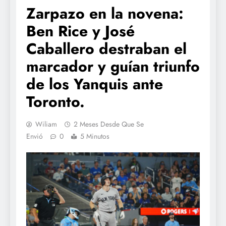
Zarpazo en la novena:
Ben Rice y José
Caballero destraban el
marcador y guían triunfo
de los Yanquis ante
Toronto.
Wiliam
2 Meses Desde Que Se
Envió
0
5 Minutos