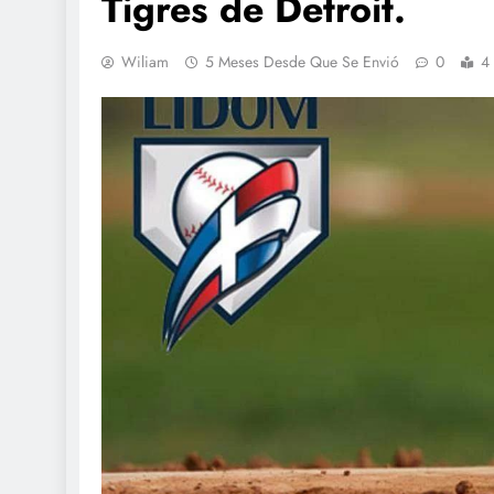
Tigres de Detroit.
Wiliam
5 Meses Desde Que Se Envió
0
4