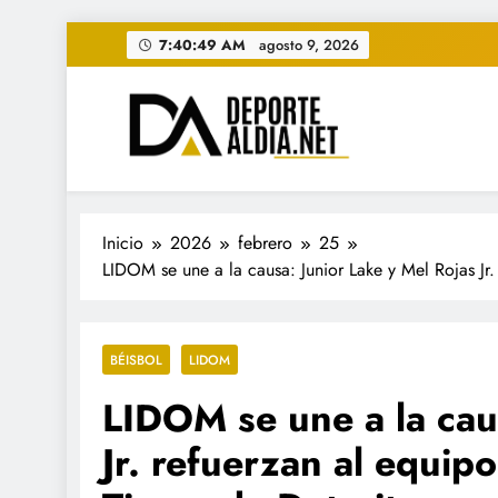
Saltar
7:40:50 AM
agosto 9, 2026
al
contenido
• DEPORTE AL DIA • "Per
www.deportealdia.net #deportealdia #deporteal
Inicio
2026
febrero
25
LIDOM se une a la causa: Junior Lake y Mel Rojas Jr.
BÉISBOL
LIDOM
LIDOM se une a la cau
Jr. refuerzan al equip