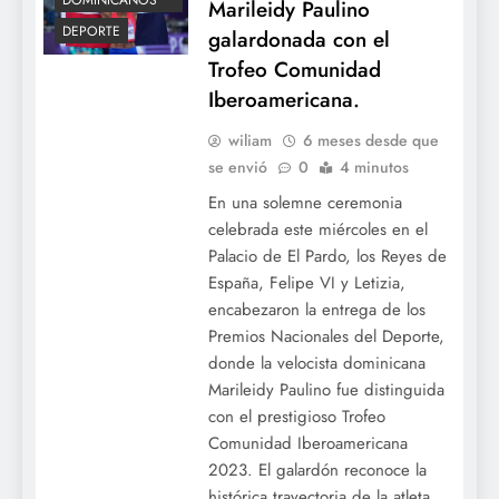
DOMINICANOS
Marileidy Paulino
DEPORTE
galardonada con el
Trofeo Comunidad
Iberoamericana.
wiliam
6 meses desde que
se envió
0
4 minutos
En una solemne ceremonia
celebrada este miércoles en el
Palacio de El Pardo, los Reyes de
España, Felipe VI y Letizia,
encabezaron la entrega de los
Premios Nacionales del Deporte,
donde la velocista dominicana
Marileidy Paulino fue distinguida
con el prestigioso Trofeo
Comunidad Iberoamericana
2023. El galardón reconoce la
histórica trayectoria de la atleta