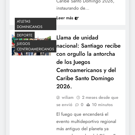
Caribe Santo Domingo 2026,
instaurando de…
Leer más
ATLETAS
DOMINICANOS
DEPORTE
Llama de unidad
JUEGOS
nacional: Santiago recibe
CENTROAMERICANOS
con orgullo la antorcha
de los Juegos
Centroamericanos y del
Caribe Santo Domingo
2026.
wiliam
2 meses desde que
se envió
0
10 minutos
El fuego que encenderá el
evento multideportivo regional
más antiguo del planeta ya