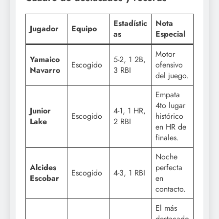
Estadístic
Nota
Jugador
Equipo
as
Especial
Motor
Yamaico
5-2, 1 2B,
Escogido
ofensivo
Navarro
3 RBI
del juego.
Empata
4to lugar
Junior
4-1, 1 HR,
Escogido
histórico
Lake
2 RBI
en HR de
finales.
Noche
Alcides
perfecta
Escogido
4-3, 1 RBI
Escobar
en
contacto.
El más
destacado