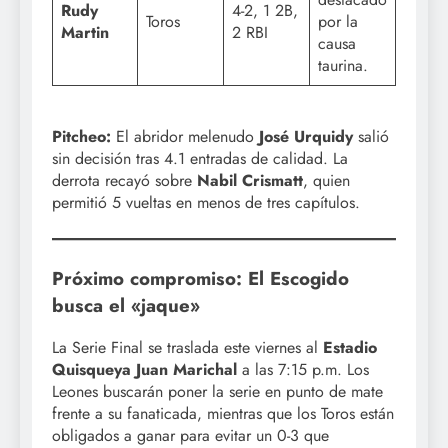
Rudy
4-2, 1 2B,
Toros
por la
Martin
2 RBI
causa
taurina.
Pitcheo:
El abridor melenudo
José Urquidy
salió
sin decisión tras 4.1 entradas de calidad. La
derrota recayó sobre
Nabil Crismatt
, quien
permitió 5 vueltas en menos de tres capítulos.
Próximo compromiso: El Escogido
busca el «jaque»
La Serie Final se traslada este viernes al
Estadio
Quisqueya Juan Marichal
a las 7:15 p.m. Los
Leones buscarán poner la serie en punto de mate
frente a su fanaticada, mientras que los Toros están
obligados a ganar para evitar un 0-3 que