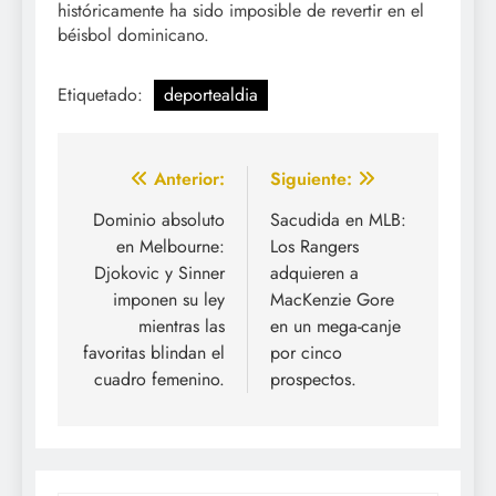
históricamente ha sido imposible de revertir en el
béisbol dominicano.
Etiquetado:
deportealdia
Navegación
Anterior:
Siguiente:
de
Dominio absoluto
Sacudida en MLB:
en Melbourne:
Los Rangers
entradas
Djokovic y Sinner
adquieren a
imponen su ley
MacKenzie Gore
mientras las
en un mega-canje
favoritas blindan el
por cinco
cuadro femenino.
prospectos.