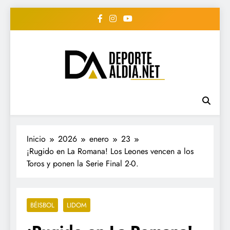
Saltar
al
contenido
• DEPORTE AL DIA •
www.deportealdia.net #deportealdia
#deportealdiard #deportealdiaperiodico
"Periodico Deportivo
Digital"
Inicio
2026
enero
23
¡Rugido en La Romana! Los Leones vencen a los
Toros y ponen la Serie Final 2-0.
BÉISBOL
LIDOM