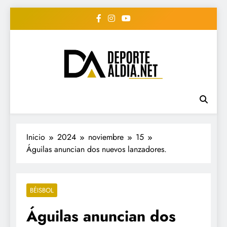
Saltar
al
contenido
• DEPORTE AL DIA •
www.deportealdia.net #deportealdia
#deportealdiard #deportealdiaperiodico
"Periodico Deportivo
Digital"
Inicio
2024
noviembre
15
Águilas anuncian dos nuevos lanzadores.
BÉISBOL
Águilas anuncian dos