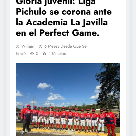
Gloria juvenil: Liga
Pichulo se corona ante
la Academia La Javilla
en el Perfect Game.
Wiliam
6 Meses Desde Que Se
Envió
0
4 Minutos