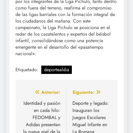
por los integrantes de la Liga Pichulo, tanto dentro
como fuera del terreno, reafirma el compromiso
de las ligas barriales con la formación integral de
los ciudadanos del mañana. Con este
campeonato, la Liga Pichulo se posiciona en el
radar de los cazatalentos y expertos del béisbol
infantil, consolidándose como una potencia
emergente en el desarrollo del «pasatiempo
nacional».
Etiquetado:
deportealdia
Navegación
Anterior:
Siguiente:
de
Identidad y pasión
Deporte y legado:
en cada hilo:
Inauguran los
entradas
FEDOMBAL y
Juegos Escolares
Adidas presentan
Miguel Infante en
la nueva piel de la
La Romana.