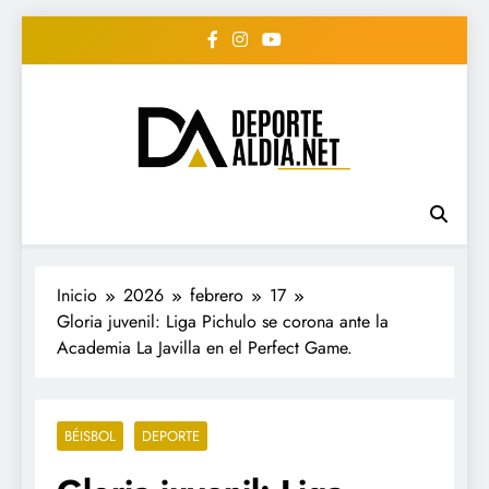
Saltar
al
contenido
• DEPORTE AL DIA •
www.deportealdia.net #deportealdia
#deportealdiard #deportealdiaperiodico
"Periodico Deportivo
Digital"
Inicio
2026
febrero
17
Gloria juvenil: Liga Pichulo se corona ante la
Academia La Javilla en el Perfect Game.
BÉISBOL
DEPORTE