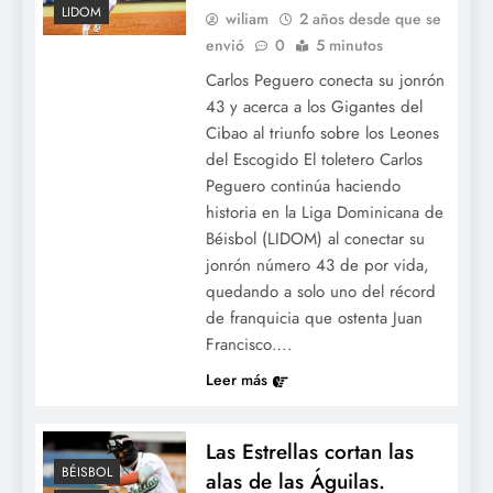
LIDOM
wiliam
2 años desde que se
envió
0
5 minutos
Carlos Peguero conecta su jonrón
43 y acerca a los Gigantes del
Cibao al triunfo sobre los Leones
del Escogido El toletero Carlos
Peguero continúa haciendo
historia en la Liga Dominicana de
Béisbol (LIDOM) al conectar su
jonrón número 43 de por vida,
quedando a solo uno del récord
de franquicia que ostenta Juan
Francisco….
Leer más
Las Estrellas cortan las
BÉISBOL
alas de las Águilas.