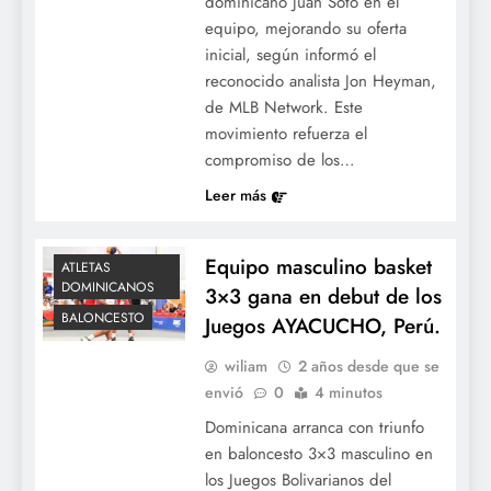
dominicano Juan Soto en el
equipo, mejorando su oferta
inicial, según informó el
reconocido analista Jon Heyman,
de MLB Network. Este
movimiento refuerza el
compromiso de los…
Leer más
Equipo masculino basket
ATLETAS
DOMINICANOS
3×3 gana en debut de los
BALONCESTO
Juegos AYACUCHO, Perú.
wiliam
2 años desde que se
envió
0
4 minutos
Dominicana arranca con triunfo
en baloncesto 3×3 masculino en
los Juegos Bolivarianos del