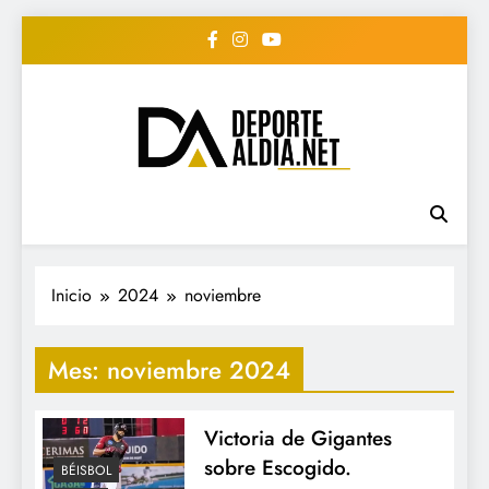
Saltar
al
contenido
• DEPORTE AL DIA •
www.deportealdia.net #deportealdia
#deportealdiard #deportealdiaperiodico
"Periodico Deportivo
Digital"
Inicio
2024
noviembre
Mes:
noviembre 2024
Victoria de Gigantes
sobre Escogido.
BÉISBOL