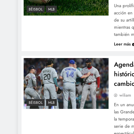
Una prolíf
BÉISBOL
MLB
acción en
de su arti
mientras 
también m
Leer más
Agenda
histór
cambio
wiliam
BÉISBOL
MLB
En un anun
las Grande
la tempor
serie de m
espectácul