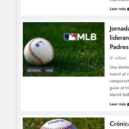
Leer más
Jornad
lideran
Padres
wiliam
Una desta
BÉISBOL
MLB
marcó el r
campocort
guiar el t
Merrill Ke
Leer más
Crónic