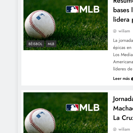
Resume
bases 
lidera 
wiliam
La jornada
BÉISBOL
MLB
épicas en 
Los Medias
Americana
líderes de
Leer más
Jornad
Machad
La Cru
wiliam