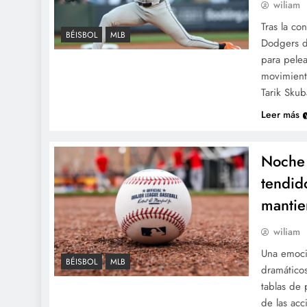
wiliam
Tras la co
BÉISBOL
MLB
Dodgers d
para pelea
movimiento
Tarik Sku
Leer más
Noche 
tendid
mantie
wiliam
Una emoci
BÉISBOL
MLB
dramáticos
tablas de 
de las acc