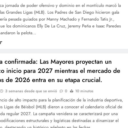
ica jornada de poder ofensivo y dominio en el montículo marcó la
 las Grandes Ligas (MLB). Los Padres de San Diego hicieron gala
llería pesada guiados por Manny Machado y Fernando Tatis Jr.,
que los dominicanos Elly De La Cruz, Jeremy Peña e Isaac Paredes
andaron la pelota…
 confirmada: Las Mayores proyectan un
ico inicio para 2027 mientras el mercado de
s de 2026 entra en su etapa crucial.
3 semanas desde que se envió
0
10 minutos
cio de alto impacto para la planificación de la industria deportiva,
s Ligas de Béisbol (MLB) dieron a conocer el calendario oficial de
ada regular 2027. La campaña venidera se caracterizará por una
odificaciones estructurales y logísticas destinadas a dinamizar el
o, destacando un histórico adelanto en las fechas…