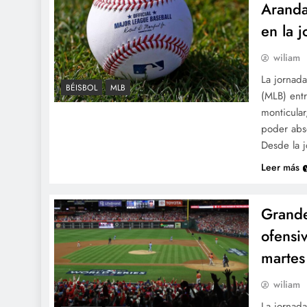
Aranda
en la j
wiliam
La jornada
BÉISBOL
MLB
(MLB) ent
monticular
poder abso
Desde la 
Leer más
Grande
ofensiv
martes
wiliam
La jornad