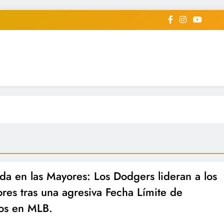
iodico Deportivo Digital"
diard #deportealdiaperiodico
da en las Mayores: Los Dodgers lideran a los
res tras una agresiva Fecha Límite de
os en MLB.