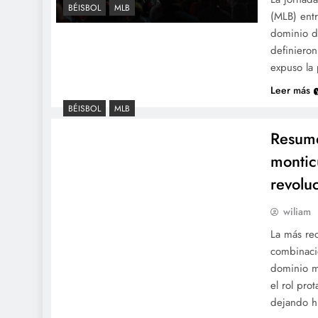
BÉISBOL
MLB
(MLB) entr
dominio de
definieron
expuso la
Leer más
BÉISBOL
MLB
Resume
montic
revolu
wiliam
La más rec
combinació
dominio mo
el rol pro
dejando hu