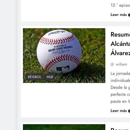
12.º epis
Leer más
Resume
Alcánta
Álvare
wiliam
La jornad
BÉISBOL
MLB
individual
Desde la 
perfecta c
pauta en 
Leer más