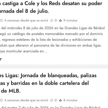
 castiga a Cole y los Reds desatan su poder
ornada del 8 de julio.
4 semanas desde que se envió
0
9 minutos
 del miércoles 8 de julio de 2026 en las Grandes Ligas de Béisbol
regó un catálogo de postales memorables marcado por el dominio
, regresos estelares de la lista de lesionados y exhibiciones de
luto que alteraron el panorama de las divisiones en ambas ligas.
joya monticular acariciada en…
s Ligas: Jornada de blanqueadas, palizas
as y barridas en la doble cartelera del
 de MLB.
4 semanas desde que se envió
0
8 minutos
a del martes 7 de julio de 2026 en las Grandes Ligas de Béisbol