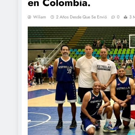
en Colombia.
Wiliam
2 Años Desde Que Se Envió
0
3 