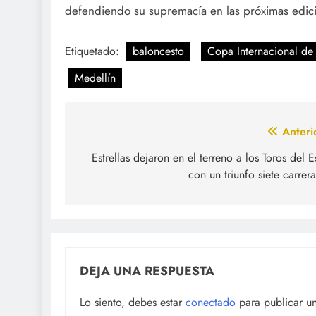
defendiendo su supremacía en las próximas edic
Etiquetado:
baloncesto
Copa Internacional de
Medellín
Navegación
Anteri
de
Estrellas dejaron en el terreno a los Toros del E
con un triunfo siete carrer
entradas
DEJA UNA RESPUESTA
Lo siento, debes estar
conectado
para publicar u