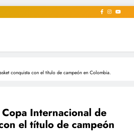
iodico Deportivo Digital"
diard #deportealdiaperiodico
sket conquista con el título de campeón en Colombia.
Copa Internacional de
con el título de campeón