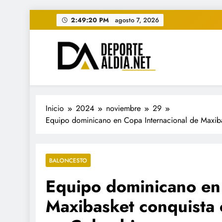
Saltar
2:49:21 PM
agosto 7, 2026
al
contenido
• DEPORTE AL DIA • "Per
www.deportealdia.net #deportealdia #deporteal
Inicio
2024
noviembre
29
Equipo dominicano en Copa Internacional de Maxiba
BALONCESTO
Equipo dominicano en 
Maxibasket conquista 