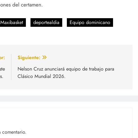
iones del certamen.
 Maxibasket
deportealdia
Equipo dominicano
or:
Siguiente:
ste
Nelson Cruz anunciará equipo de trabajo para
as.
Clásico Mundial 2026.
n comentario.