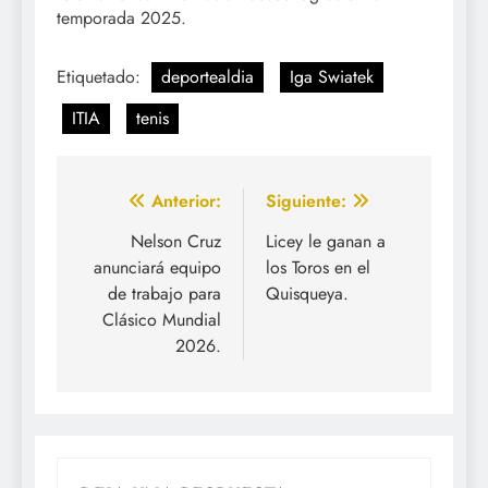
temporada 2025.
Etiquetado:
deportealdia
Iga Swiatek
ITIA
tenis
Navegación
Anterior:
Siguiente:
de
Nelson Cruz
Licey le ganan a
anunciará equipo
los Toros en el
entradas
de trabajo para
Quisqueya.
Clásico Mundial
2026.