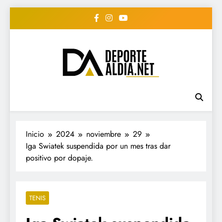
Saltar
al
contenido
• DEPORTE AL DIA •
www.deportealdia.net #deportealdia
#deportealdiard #deportealdiaperiodico
"Periodico Deportivo
Digital"
Inicio
2024
noviembre
29
Iga Swiatek suspendida por un mes tras dar
positivo por dopaje.
TENIS