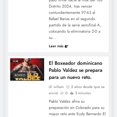
paso firme hacia la final del TBS
Distrito 2024, tras vencer
contundentemente 97-63 al
Rafael Barias en el segundo
partido de la serie semifinal A,
colocando la eliminatoria 2-0 a
su…
Leer más
El Boxeador dominicano
Pablo Valdez se prepara
BOXEO
para un nuevo reto.
wiliam
2 años desde que se
envió
0
3 minutos
Pablo Valdez afina su
preparación en Colorado para su
mayor reto ante Eudy Bernardo El