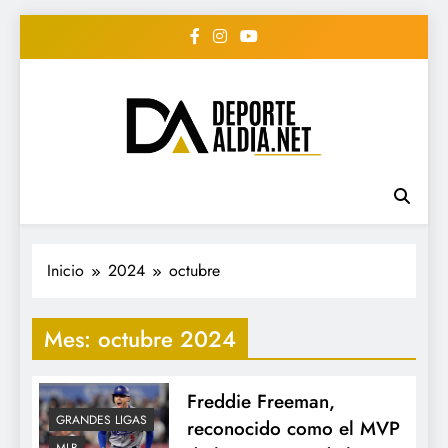
Saltar
al
contenido
• DEPORTE AL DIA •
www.deportealdia.net #deportealdia
#deportealdiard #deportealdiaperiodico
"Periodico Deportivo
Digital"
Inicio
2024
octubre
Mes:
octubre 2024
Freddie Freeman,
GRANDES LIGAS
reconocido como el MVP