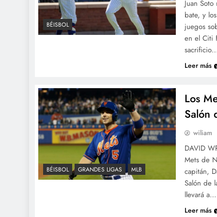
Juan Soto 
bate, y lo
BÉISBOL
juegos so
en el Citi
sacrificio
Leer más
Los Me
Salón 
wiliam
DAVID WR
Mets de N
BÉISBOL
GRANDES LIGAS
MLB
capitán, D
Salón de l
llevará a…
Leer más