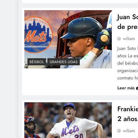
Juan S
de pren
wiliam
Juan Soto 
años La es
BÉISBOL
GRANDES LIGAS
del béisbo
organizaci
contrato h
Leer más
Franki
2 años
wiliam