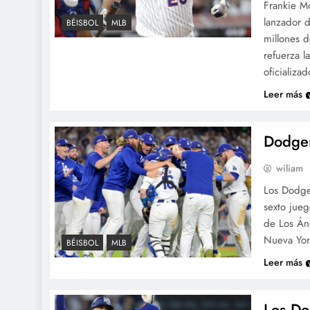
Frankie Mo
lanzador 
BÉISBOL
MLB
millones 
refuerza l
oficializa
Leer más
Dodger
wiliam
Los Dodger
sexto jue
de Los Áng
Nueva Yor
BÉISBOL
MLB
Leer más
Los Do