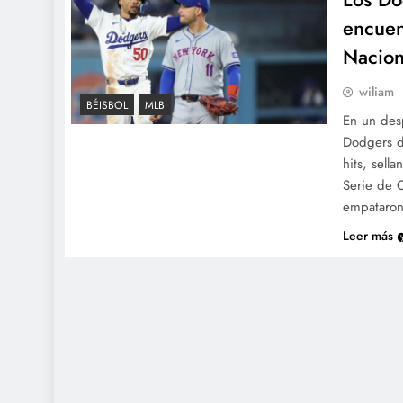
encuen
Nacion
wiliam
BÉISBOL
MLB
En un desp
Dodgers de
hits, sell
Serie de 
empataro
Leer más