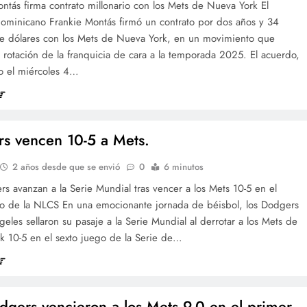
ntás firma contrato millonario con los Mets de Nueva York El
dominicano Frankie Montás firmó un contrato por dos años y 34
de dólares con los Mets de Nueva York, en un movimiento que
a rotación de la franquicia de cara a la temporada 2025. El acuerdo,
do el miércoles 4…
s vencen 10-5 a Mets.
2 años desde que se envió
0
6 minutos
s avanzan a la Serie Mundial tras vencer a los Mets 10-5 en el
go de la NLCS En una emocionante jornada de béisbol, los Dodgers
eles sellaron su pasaje a la Serie Mundial al derrotar a los Mets de
k 10-5 en el sexto juego de la Serie de…
dgers vencieron a los Mets 9-0 en el primer