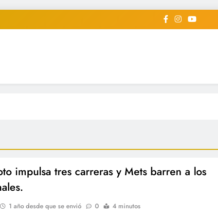
iodico Deportivo Digital"
diard #deportealdiaperiodico
oto impulsa tres carreras y Mets barren a los
ales.
1 año desde que se envió
0
4 minutos