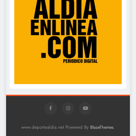
www.deportealdia.net Powered By
.
BlazeThemes