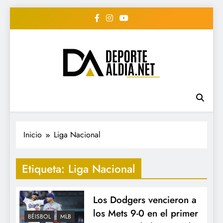
Saltar
al
contenido
• DEPORTE AL DIA •
www.deportealdia.net #deportealdia
#deportealdiard #deportealdiaperiodico
"Periodico Deportivo
Digital"
Inicio
Liga Nacional
Etiqueta:
Liga Nacional
Los Dodgers vencieron a
los Mets 9-0 en el primer
BÉISBOL
MLB